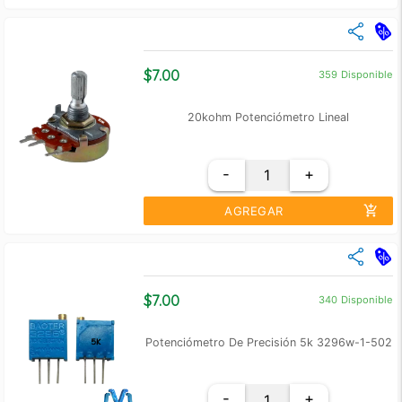
close
Cantidad
Precio Unidad
+10
$ 6.00
$7.00
359
Disponible
+100
$ 5.00
20kohm Potenciómetro Lineal
-
+
add_shopping_cart
AGREGAR
close
Cantidad
Precio Unidad
+5
$ 6.00
$7.00
340
Disponible
+10
$ 5.00
Potenciómetro De Precisión 5k 3296w-1-502
-
+