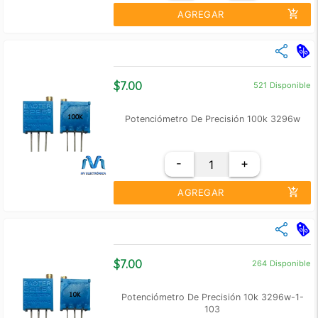
add_shopping_cart
AGREGAR
close
Cantidad
Precio Unidad
+10
$ 6.00
$7.00
521
Disponible
+100
$ 5.00
Potenciómetro De Precisión 100k 3296w
-
+
add_shopping_cart
AGREGAR
close
Cantidad
Precio Unidad
+10
$ 6.00
$7.00
264
Disponible
+100
$ 5.50
Potenciómetro De Precisión 10k 3296w-1-
103