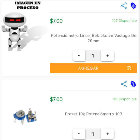
$7.00
107
Disponible
Potenciómetro Lineal B5k 5kohm Vastago De
20mm
-
+
add_shopping_cart
AGREGAR
close
Cantidad
Precio Unidad
+10
$ 6.00
$7.00
28
Disponible
+100
$ 5.00
Preset 10k Potenciómetro 103
-
+