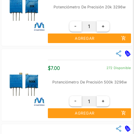
Potenciómetro De Precisión 20k 3296w
-
+
add_shopping_cart
AGREGAR
close
Cantidad
Precio Unidad
+10
$ 6.00
$7.00
272
Disponible
+100
$ 5.50
Potenciómetro De Precisión 500k 3296w
-
+
add_shopping_cart
AGREGAR
close