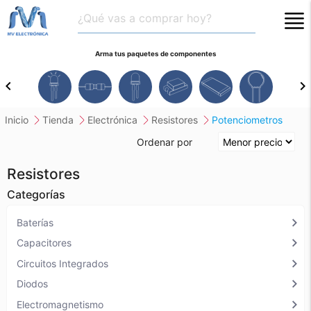
close
Arma tus paquetes de componentes
chevron_left
chevron_right
inicio
tienda
electrónica
resistores
potenciometros
Ordenar por
Resistores
Categorías
chevron_right
Baterías
chevron_right
Capacitores
chevron_right
Circuitos Integrados
chevron_right
Diodos
chevron_right
Electromagnetismo