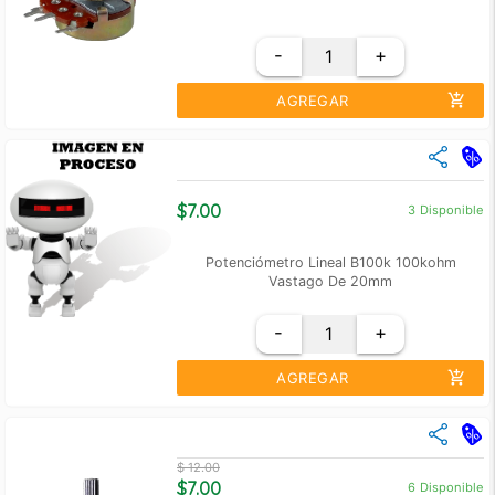
-
+
add_shopping_cart
AGREGAR
close
Cantidad
Precio Unidad
+10
$ 6.00
$7.00
3
Disponible
+100
$ 5.00
Potenciómetro Lineal B100k 100kohm
Vastago De 20mm
-
+
add_shopping_cart
AGREGAR
close
Cantidad
Precio Unidad
$ 12.00
+10
$ 6.00
$7.00
6
Disponible