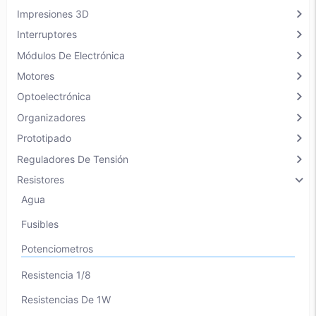
chevron_right
Impresiones 3D
chevron_right
Interruptores
chevron_right
Módulos De Electrónica
chevron_right
Motores
chevron_right
Optoelectrónica
chevron_right
Organizadores
chevron_right
Prototipado
chevron_right
Reguladores De Tensión
chevron_right
Resistores
agua
Fusibles
Potenciometros
Resistencia 1/8
Resistencias De 1W