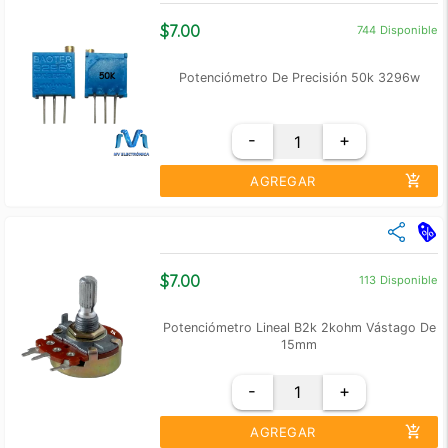
Cantidad
Precio Unidad
+10
$ 6.00
$7.00
744
Disponible
+100
$ 5.50
Potenciómetro De Precisión 50k 3296w
-
+
add_shopping_cart
AGREGAR
close
Cantidad
Precio Unidad
+10
$ 6.00
$7.00
113
Disponible
+100
$ 5.50
Potenciómetro Lineal B2k 2kohm Vástago De
15mm
-
+
add_shopping_cart
AGREGAR