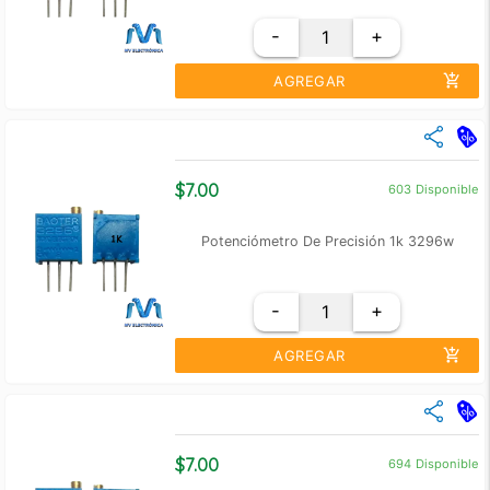
-
+
add_shopping_cart
AGREGAR
close
Cantidad
Precio Unidad
+10
$ 6.00
$7.00
603
Disponible
+100
$ 5.00
Potenciómetro De Precisión 1k 3296w
-
+
add_shopping_cart
AGREGAR
close
Cantidad
Precio Unidad
+10
$ 6.00
$7.00
694
Disponible
+100
$ 5.50