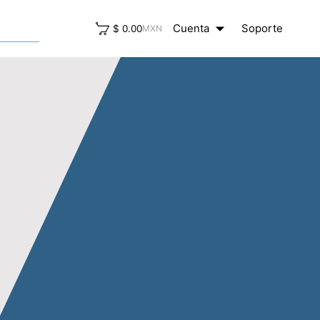
arrow_drop_down
close
Cuenta
Soporte
$ 0.00
MXN