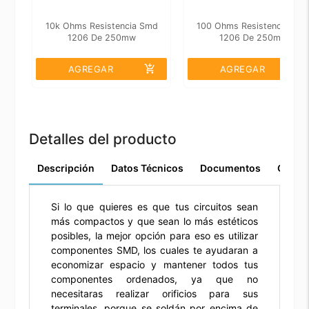
10k Ohms Resistencia Smd
100 Ohms Resistencia Sm
1206 De 250mw
1206 De 250mw
add_shopping_cart
add_shopping_cart
AGREGAR
AGREGAR
Detalles del producto
Descripción
Datos Técnicos
Documentos
Comen
Si lo que quieres es que tus circuitos sean
más compactos y que sean lo más estéticos
posibles, la mejor opción para eso es utilizar
componentes SMD, los cuales te ayudaran a
economizar espacio y mantener todos tus
componentes ordenados, ya que no
necesitaras realizar orificios para sus
terminales, porque se soldán por encima de