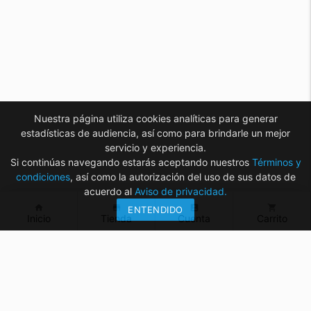
Nuestra página utiliza cookies analíticas para generar
estadísticas de audiencia, así como para brindarle un mejor
servicio y experiencia.
Si continúas navegando estarás aceptando nuestros
Términos y
condiciones
, así como la autorización del uso de sus datos de
acuerdo al
Aviso de privacidad.
home
store
account_box
shopping_cart
ENTENDIDO
Inicio
Tienda
Cuenta
Carrito
¿Tienes dudas? ¡Contáctanos!