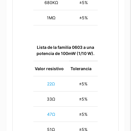
680KΩ
±5%
1MΩ
±5%
Lista de la familia 0603 a una
potencia de 100mW (1/10 W).
Valor resistivo
Tolerancia
22Ω
±5%
33Ω
±5%
47Ω
±5%
51Ω
±5%