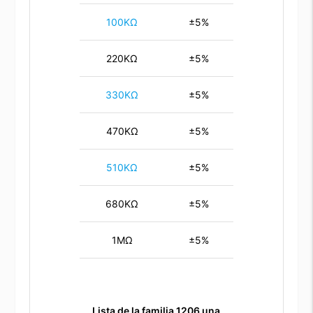
100KΩ
±5%
220KΩ
±5%
330KΩ
±5%
470KΩ
±5%
510KΩ
±5%
680KΩ
±5%
1MΩ
±5%
Lista de la familia 1206
una