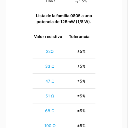
1 MΩ
+/- 5%
Lista de la familia 0805 a una
potencia de 125mW (1/8 W).
Valor resistivo
Tolerancia
22Ω
±5%
33 Ω
±5%
47 Ω
±5%
51 Ω
±5%
68 Ω
±5%
100 Ω
±5%