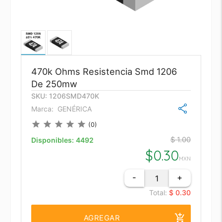
470k Ohms Resistencia Smd 1206
De 250mw
SKU: 1206SMD470K
Marca:
GENÉRICA
star
star
star
star
star
(0)
$ 1.00
Disponibles:
4492
$
0.30
MXN
-
+
Total:
$ 0.30
add_shopping_cart
AGREGAR