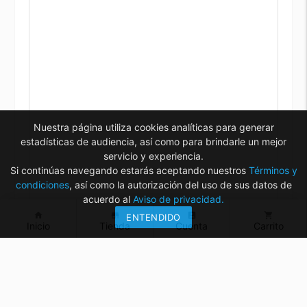
Nuestra página utiliza cookies analíticas para generar
estadísticas de audiencia, así como para brindarle un mejor
servicio y experiencia.
Si continúas navegando estarás aceptando nuestros
Términos y
condiciones
, así como la autorización del uso de sus datos de
acuerdo al
Aviso de privacidad.
home
store
account_box
shopping_cart
ENTENDIDO
Inicio
Tienda
Cuenta
Carrito
¿Tienes dudas? ¡Contáctanos!