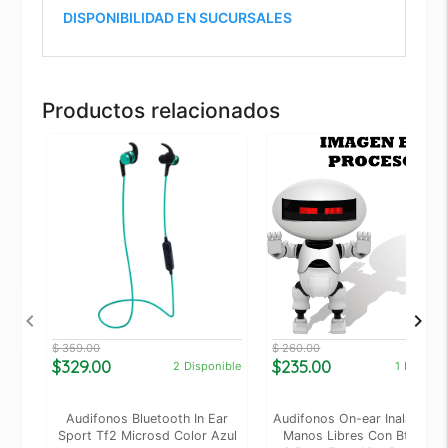
DISPONIBILIDAD EN SUCURSALES
Productos relacionados
$ 359.00
$ 260.00
$329.00
$235.00
2
Disponible
1
Disponi
Audifonos Bluetooth In Ear
Audifonos On-ear Inalambri
Sport Tf2 Microsd Color Azul
Manos Libres Con Bt Fm S