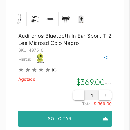
Audifonos Bluetooth In Ear Sport Tf2
Lee Microsd Colo Negro
SKU: 497516
Marca:
star
star
star
star
star
(0)
Agotado
$
369.00
MXN
-
+
Total:
$ 369.00
room_service
SOLICITAR