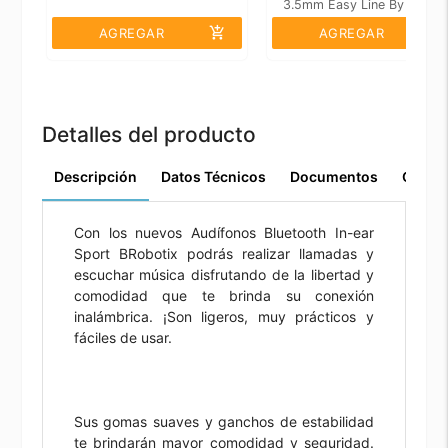
3.5mm Easy Line By Perfec
Choice Verde Agua
add_shopping_cart
add_shopping_cart
AGREGAR
AGREGAR
Detalles del producto
Descripción
Datos Técnicos
Documentos
Comen
Con los nuevos Audífonos Bluetooth In-ear
Sport BRobotix podrás realizar llamadas y
escuchar música disfrutando de la libertad y
comodidad que te brinda su conexión
inalámbrica. ¡Son ligeros, muy prácticos y
fáciles de usar.
Sus gomas suaves y ganchos de estabilidad
te brindarán mayor comodidad y seguridad.