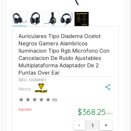
Auriculares Tipo Diadema Ocelot
Negros Gamers Alambricos
Iluminacion Tipo Rgb Microfono Con
Cancelacion De Ruido Ajustables
Multiplataforma Adaptador De 2
Puntas Over Ear
SKU: OGMH01
Marca:
star
star
star
star
star
(0)
$
368.25
Agotado
MXN
-
+