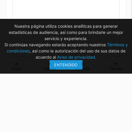
Nuestra página utiliza cookies analíticas para generar
estadísticas de audiencia, así como para brindarle un mejor
servicio y experiencia.
Si continúas navegando estarás aceptando nuestros
Términos y
condiciones
, así como la autorización del uso de sus datos de
acuerdo al
Aviso de privacidad.
home
store
account_box
shopping_cart
ENTENDIDO
Inicio
Tienda
Cuenta
Carrito