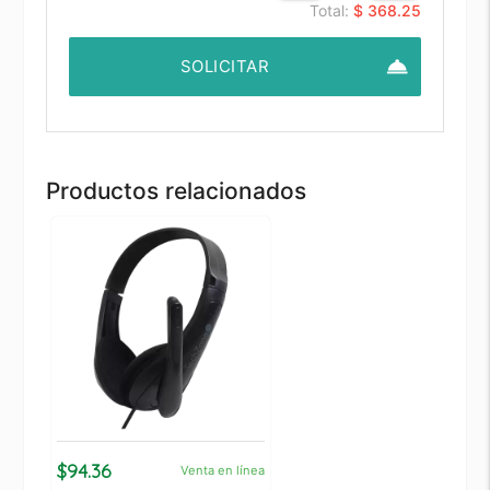
Total:
$ 368.25
room_service
SOLICITAR
Productos relacionados
$94.36
Venta en línea