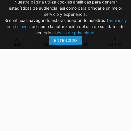
Nuestra página utiliza cookies analíticas para generar
estadísticas de audiencia, así como para brindarle un mejor
servicio y experiencia.
Si continúas navegando estarás aceptando nuestros
Términos y
condiciones
, así como la autorización del uso de sus datos de
acuerdo al
Aviso de privacidad.
home
store
account_box
shopping_cart
ENTENDIDO
Inicio
Tienda
Cuenta
Carrito
¿Tienes dudas? ¡Contáctanos!
mvelectronica19@gmail.com
961 299 2479