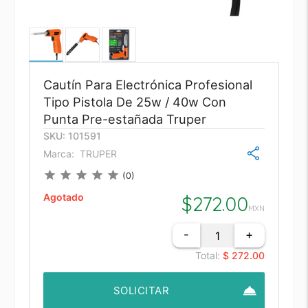
Cautín Para Electrónica Profesional
Tipo Pistola De 25w / 40w Con
Punta Pre-estañada Truper
SKU: 101591
Marca:
TRUPER
star
star
star
star
star
(0)
Agotado
$
272.00
MXN
-
+
Total:
$ 272.00
room_service
SOLICITAR