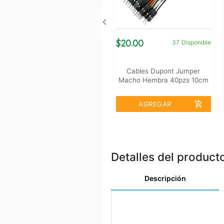
$20.00
37
Disponible
Cables Dupont Jumper
Macho Hembra 40pzs 10cm
add_shopping_cart
AGREGAR
Detalles del product
Descripción