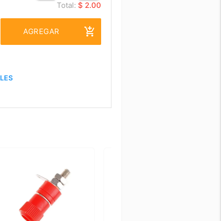
Total:
$ 2.00
add_shopping_cart
AGREGAR
ALES