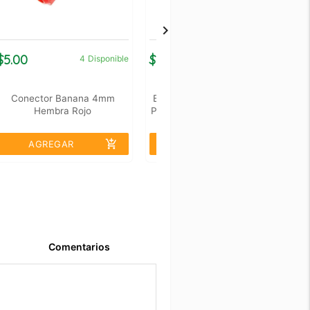
$5.00
$6.00
$
4
Disponible
13
Disponible
Conector Banana 4mm
Bornera, Culca, Clema De 2
Hembra Rojo
Pines Universal 6.4mm 300v
20a
add_shopping_cart
add_shopping_cart
AGREGAR
AGREGAR
Comentarios