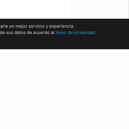
arle un mejor servicio y experiencia.
o de sus datos de acuerdo al
Aviso de privacidad.
rsales
sal Matríz Centro
sal Centro.
sal San Nicolas