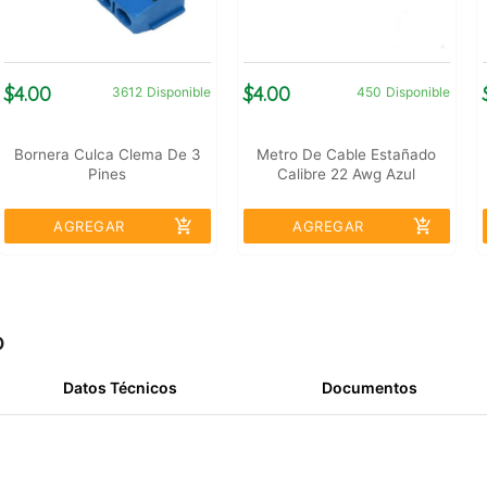
$4.00
$4.00
3612
Disponible
450
Disponible
Bornera Culca Clema De 3
Metro De Cable Estañado
Pines
Calibre 22 Awg Azul
add_shopping_cart
add_shopping_cart
AGREGAR
AGREGAR
o
Datos Técnicos
Documentos