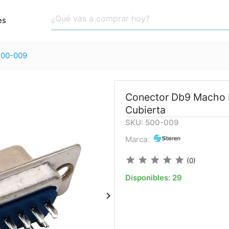
es
500-009
Conector Db9 Macho P
Cubierta
SKU: 500-009
Marca:
star
star
star
star
star
(0)
Disponibles:
29