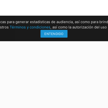
ticas para generar estadísticas de audiencia, así como para brind
estros
Términos y condiciones
, así como la autorización del us
ENTENDIDO
Información
Sucu
Métodos de envío
Sucur
Formas de pago
Sucur
Conócenos
Sucur
rrez, Chiapas