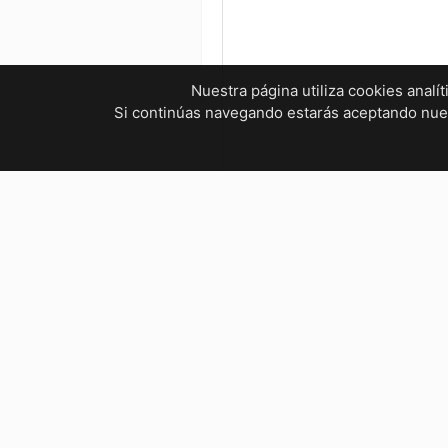
Nuestra página utiliza cookies analí
Si continúas navegando estarás aceptando nu
¿Tienes dudas? ¡Contáctanos!
mvelectronica19@gmail.com
961 299 2479
Horarios
Bienestar Social, Tuxtla Gutié