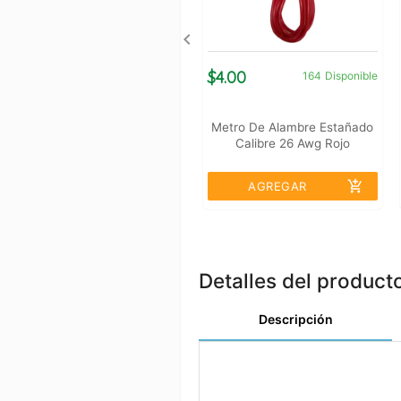
$4.00
164
Disponible
Metro De Alambre Estañado
Calibre 26 Awg Rojo
add_shopping_cart
AGREGAR
Detalles del product
Descripción