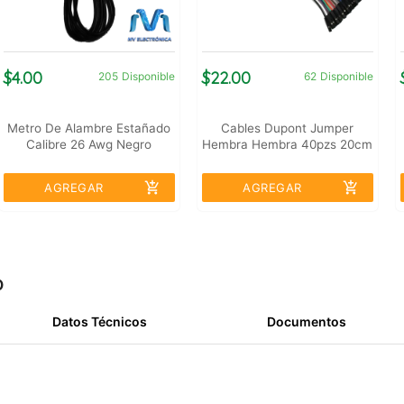
$4.00
$22.00
205
Disponible
62
Disponible
Metro De Alambre Estañado
Cables Dupont Jumper
Calibre 26 Awg Negro
Hembra Hembra 40pzs 20cm
add_shopping_cart
add_shopping_cart
AGREGAR
AGREGAR
o
Datos Técnicos
Documentos