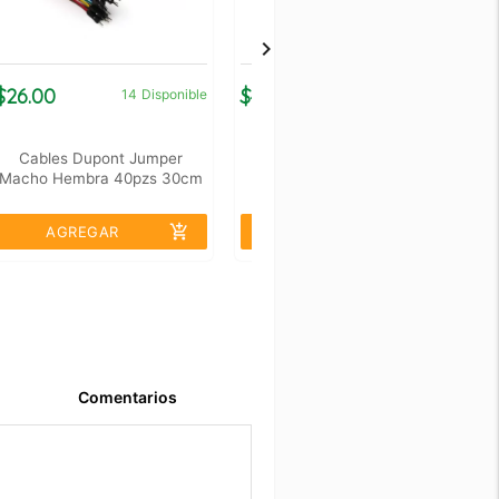
$26.00
$4.00
$
14
Disponible
450
Disponible
Cables Dupont Jumper
Metro De Cable Estañado
Macho Hembra 40pzs 30cm
Calibre 22 Awg Azul
add_shopping_cart
add_shopping_cart
AGREGAR
AGREGAR
Comentarios