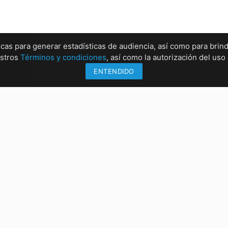
ticas para generar estadísticas de audiencia, así como para brind
estros
Términos y condiciones
, así como la autorización del us
ENTENDIDO
Información
Sucu
Métodos de envío
Sucur
Formas de pago
Sucur
Conócenos
Sucur
rrez, Chiapas