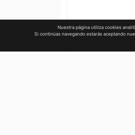
Nuestra página utiliza cookies analí
Si continúas navegando estarás aceptando nu
¿Tienes dudas? ¡Contáctanos!
mvelectronica19@gmail.com
961 299 2479
Horarios
Bienestar Social, Tuxtla Gutié