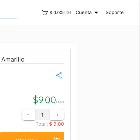
arrow_drop_down
close
Cuenta
Soporte
$ 0.00
MXN
Amarillo
$
9.00
MXN
-
+
Total:
$ 9.00