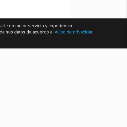
arle un mejor servicio y experiencia.
o de sus datos de acuerdo al
Aviso de privacidad.
rsales
sal Matríz Centro
sal Centro.
sal San Nicolas