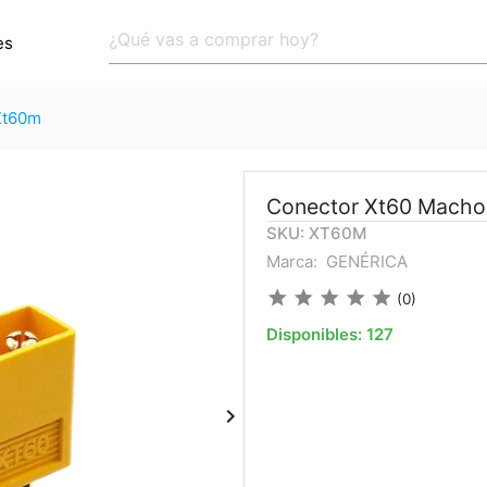
es
xt60m
Conector Xt60 Macho 
SKU: XT60M
Marca:
GENÉRICA
star
star
star
star
star
(0)
Disponibles:
127