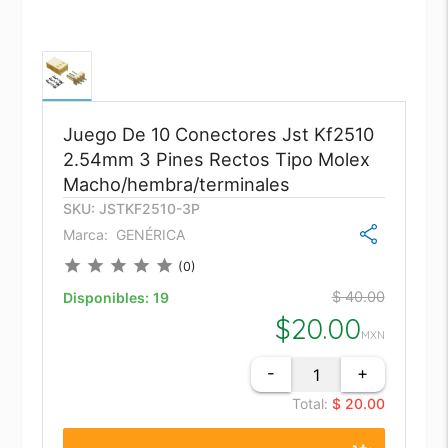
Juego De 10 Conectores Jst Kf2510
2.54mm 3 Pines Rectos Tipo Molex
Macho/hembra/terminales
SKU: JSTKF2510-3P
Marca:
GENÉRICA
star
star
star
star
star
(0)
$ 40.00
Disponibles:
19
$
20.00
MXN
-
+
Total:
$ 20.00