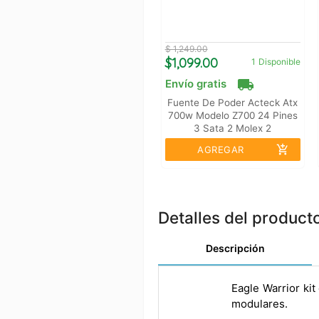
$ 1,249.00
$1,099.00
1
Disponible
local_shipping
Envío gratis
Fuente De Poder Acteck Atx
700w Modelo Z700 24 Pines
3 Sata 2 Molex 2
Ventiladores
add_shopping_cart
AGREGAR
Detalles del product
Descripción
Eagle Warrior ki
modulares.