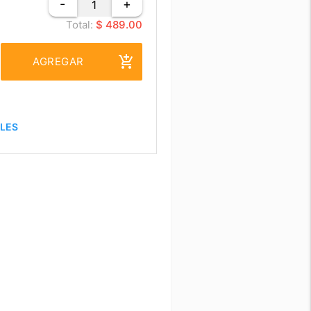
-
+
Total:
$ 489.00
add_shopping_cart
AGREGAR
ALES