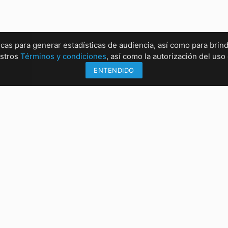
ticas para generar estadísticas de audiencia, así como para brind
estros
Términos y condiciones
, así como la autorización del us
ENTENDIDO
Información
Sucu
Métodos de envío
Sucur
Formas de pago
Sucur
Conócenos
Sucur
rrez, Chiapas
:00 PM