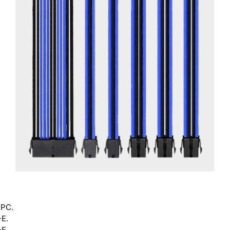
EPC.
-E.
-E.