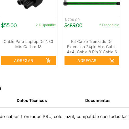
$ 700.00
$55.00
$489.00
2
Disponible
2
Disponible
Cable Para Laptop De 1.80
Kit Cable Trenzado De
Mts Calibre 18
Extension 24pin Atx, Cable
4+4, Cable 8 Pin Y Cable 6
Pin Color Verde Y Negro
add_shopping_cart
add_shopping_cart
AGREGAR
AGREGAR
o
Datos Técnicos
Documentos
t de cables trenzados PSU, color azul, compatible con todas las