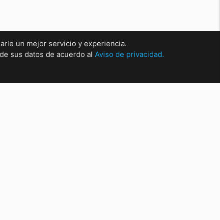
arle un mejor servicio y experiencia.
o de sus datos de acuerdo al
Aviso de privacidad.
rsales
sal Matríz Centro
sal Centro.
sal San Nicolas