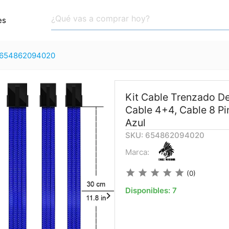
es
654862094020
Kit Cable Trenzado De
Cable 4+4, Cable 8 Pi
Azul
SKU: 654862094020
Marca:
star
star
star
star
star
(0)
Disponibles:
7