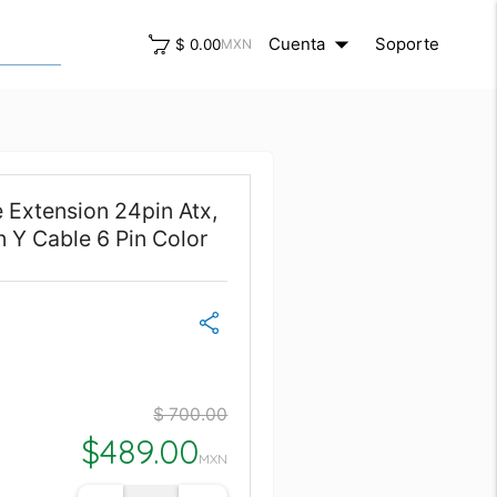
arrow_drop_down
close
Cuenta
Soporte
$ 0.00
MXN
 Extension 24pin Atx,
n Y Cable 6 Pin Color
$ 700.00
$
489.00
MXN