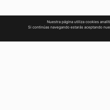
Nuestra página utiliza cookies analí
Si continúas navegando estarás aceptando nu
¿Tienes dudas? ¡Contáctanos!
mvelectronica19@gmail.com
961 299 2479
Horarios
Bienestar Social, Tuxtla Gutié
Lunes a Viernes : 9:00 AM – 5