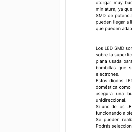
otorgar muy bue
miniatura, ya qu
SMD de potencia 
pueden llegar a 
que pueden adapt
Los LED SMD son 
sobre la superfic
plana usada par
bombillas que s
electrones.
Estos diodos LE
doméstica como p
asegura una bu
unidireccional.
Si uno de los LE
funcionando a pl
Se pueden reali
Podrás selecciona