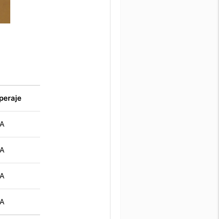
peraje
MA
MA
MA
MA