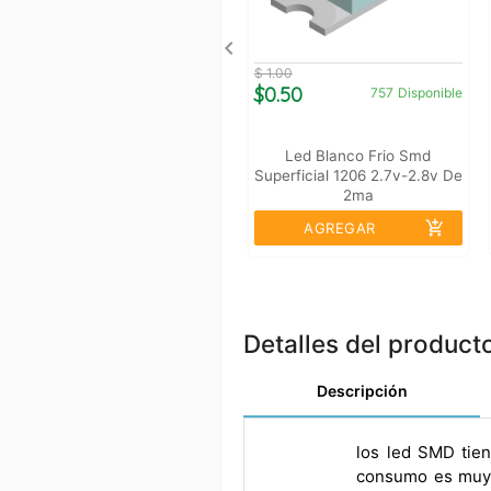
$ 1.00
$0.50
757
Disponible
Led Blanco Frio Smd
Superficial 1206 2.7v-2.8v De
2ma
add_shopping_cart
AGREGAR
Detalles del product
Descripción
los led SMD tien
consumo es muy b