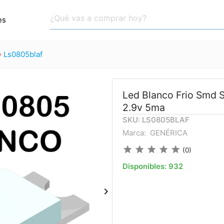
es
ls0805blaf
Led Blanco Frio Smd S
2.9v 5ma
SKU: LS0805BLAF
Marca:
GENÉRICA
star
star
star
star
star
(0)
Disponibles:
932