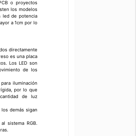
 PCB o proyectos
isten los modelos
s led de potencia
ayor a 1cm por lo
ados directamente
preso es una placa
cos. Los LED son
ovimiento de los
para iluminación
ígida, por lo que
cantidad de luz
e los demás sigan
 al sistema RGB.
ras.