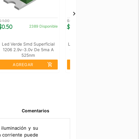
$ 1.00
$ 1.00
$ 
$0.50
$0.50
$
2389
Disponible
1918
Disponible
Led Verde Smd Superficial
Led Amarillo Smd Superficial
L
1206 2.9v-3.0v De 5ma A
0805 2.1v-2.3v De 20ma A
525nm
590nm
add_shopping_cart
add_shopping_cart
AGREGAR
AGREGAR
Comentarios
 iluminación y su
a corriente puede