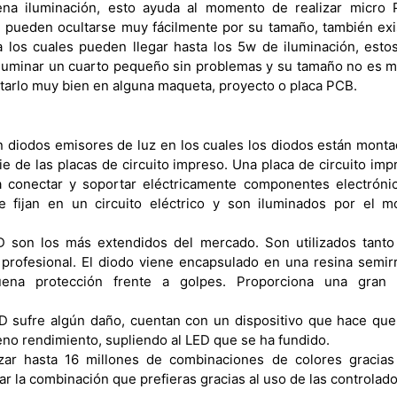
na iluminación, esto ayuda al momento de realizar micro
e pueden ocultarse muy fácilmente por su tamaño, también ex
los cuales pueden llegar hasta los 5w de iluminación, esto
iluminar un cuarto pequeño sin problemas y su tamaño no es m
arlo muy bien en alguna maqueta, proyecto o placa PCB.
diodos emisores de luz en los cuales los diodos están mont
ie de las placas de circuito impreso. Una placa de circuito im
a conectar y soportar eléctricamente componentes electróni
e fijan en un circuito eléctrico y son iluminados por el m
D son los más extendidos del mercado. Son utilizados tanto 
rofesional. El diodo viene encapsulado en una resina semirr
ena protección frente a golpes. Proporciona una gran 
D sufre algún daño, cuentan con un dispositivo que hace qu
eno rendimiento, supliendo al LED que se ha fundido.
zar hasta 16 millones de combinaciones de colores gracias
r la combinación que prefieras gracias al uso de las controlado