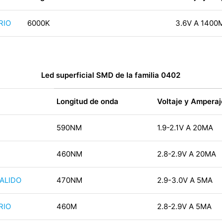
RIO
6000K
3.6V A 1400
Led superficial SMD de la familia 0402
Longitud de onda
Voltaje y Amperaj
590NM
1.9-2.1V A 20MA
460NM
2.8-2.9V A 20MA
ALIDO
470NM
2.9-3.0V A 5MA
RIO
460M
2.8-2.9V A 5MA