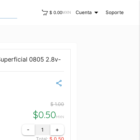
arrow_drop_down
close
Cuenta
Soporte
$ 0.00
MXN
uperficial 0805 2.8v-
$ 1.00
$
0.50
MXN
-
+
Total:
$ 0.50