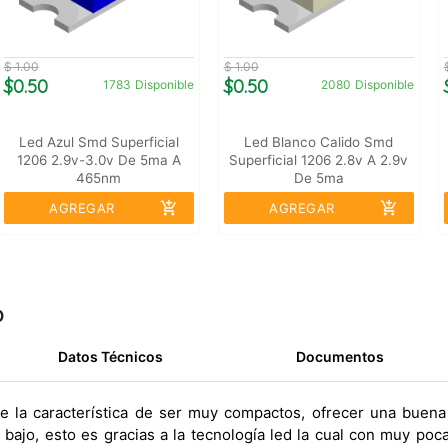
$ 1.00
$ 1.00
$0.50
$0.50
1783
Disponible
2080
Disponible
Led Azul Smd Superficial
Led Blanco Calido Smd
1206 2.9v-3.0v De 5ma A
Superficial 1206 2.8v A 2.9v
465nm
De 5ma
add_shopping_cart
add_shopping_cart
AGREGAR
AGREGAR
o
Datos Técnicos
Documentos
e la característica de ser muy compactos, ofrecer una buena
ajo, esto es gracias a la tecnología led la cual con muy poc