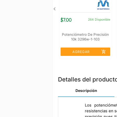
$7.00
264
Disponible
Potenciómetro De Precisión
10k 3296w-1-103
add_shopping_cart
AGREGAR
Detalles del product
Descripción
Los potencióme
resistencias en s
precisión pues t