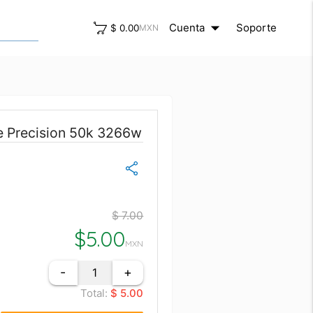
arrow_drop_down
close
Cuenta
Soporte
$ 0.00
MXN
e Precision 50k 3266w
$ 7.00
$
5.00
MXN
-
+
Total:
$ 5.00