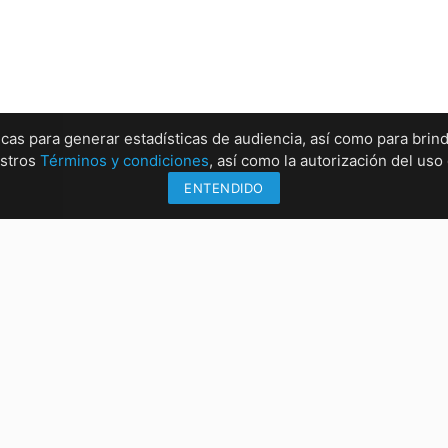
ticas para generar estadísticas de audiencia, así como para brind
estros
Términos y condiciones
, así como la autorización del us
ENTENDIDO
Información
Sucu
Métodos de envío
Sucur
Formas de pago
Sucur
Conócenos
Sucur