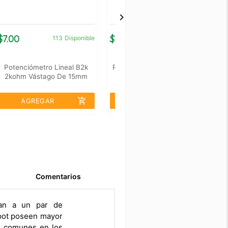
$7.00
$5.00
$
113
Disponible
29
Disponible
Potenciómetro Lineal B2k
Perillas Para Potenciometro
2kohm Vástago De 15mm
Economica Rojo 835-002
add_shopping_cart
add_shopping_cart
AGREGAR
AGREGAR
Comentarios
jan a un par de
impot poseen mayor
on comunes en los