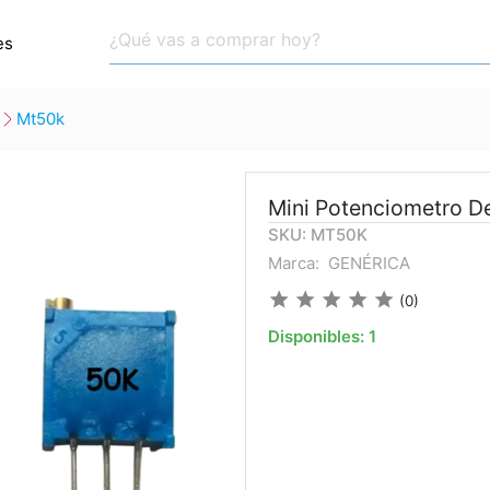
es
mt50k
Mini Potenciometro D
SKU: MT50K
Marca:
GENÉRICA
star
star
star
star
star
(0)
Disponibles:
1