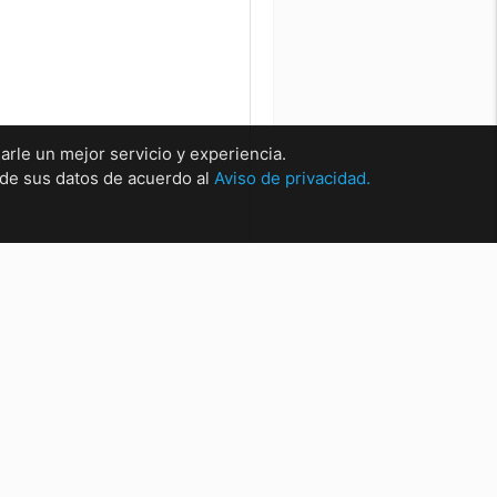
arle un mejor servicio y experiencia.
o de sus datos de acuerdo al
Aviso de privacidad.
rsales
sal Matríz Centro
sal Centro.
sal San Nicolas