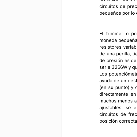
circuitos de pre
pequeños por lo 
El trimmer o po
moneda pequeña qu
resistores varia
de una perilla, t
de presión es de
serie 3266W y qu
Los potenciómetr
ayuda de un dest
(en su punto) y 
directamente en 
muchos menos aju
ajustables, se 
circuitos de fre
posición correcta