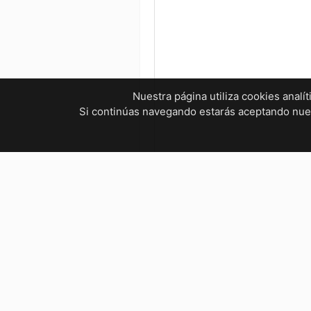
Nuestra página utiliza cookies analí
Si continúas navegando estarás aceptando nu
¿Tienes dudas? ¡Contáctanos!
mvelectronica19@gmail.com
961 299 2479
Horarios