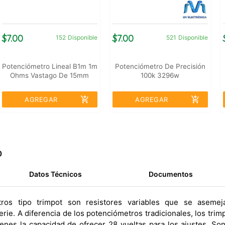
$7.00
$7.00
152
Disponible
521
Disponible
Potenciómetro Lineal B1m 1m
Potenciómetro De Precisión
Ohms Vastago De 15mm
100k 3296w
add_shopping_cart
add_shopping_cart
AGREGAR
AGREGAR
o
Datos Técnicos
Documentos
tros tipo trimpot son resistores variables que se aseme
erie. A diferencia de los potenciómetros tradicionales, los tr
ienes la capacidad de ofrecer 28 vueltas para los ajustes. S