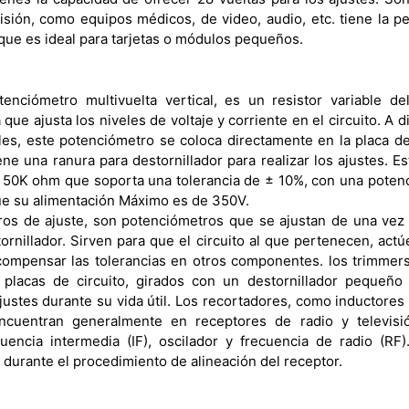
cisión, como equipos médicos, de video, audio, etc. tiene la pe
que es ideal para tarjetas o módulos pequeños.
tenciómetro multivuelta vertical, es un resistor variable d
e ajusta los niveles de voltaje y corriente en el circuito. A d
bles, este potenciómetro se coloca directamente en la placa del
iene una ranura para destornillador para realizar los ajustes. 
 50K ohm que soporta una tolerancia de ± 10%, con una potenc
e su alimentación Máximo es de 350V.
os de ajuste, son potenciómetros que se ajustan de una vez 
ornillador. Sirven para que el circuito al que pertenecen, ac
compensar las tolerancias en otros componentes. los trimme
placas de circuito, girados con un destornillador pequeño 
stes durante su vida útil. Los recortadores, como inductore
encuentran generalmente en receptores de radio y televisi
cuencia intermedia (IF), oscilador y frecuencia de radio (RF)
 durante el procedimiento de alineación del receptor.