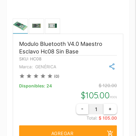
Modulo Bluetooth V4.0 Maestro
Esclavo Hc08 Sin Base
SKU: HC08
Marca:
GENÉRICA
star
star
star
star
star
(0)
$ 120.00
Disponibles:
24
$
105.00
MXN
-
+
Total:
$ 105.00
add_shopping_cart
AGREGAR