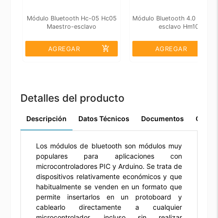
Módulo Bluetooth Hc-05 Hc05
Módulo Bluetooth 4.0 Maest
Maestro-esclavo
esclavo Hm10
add_shopping_cart
add_shopping_cart
AGREGAR
AGREGAR
Detalles del producto
Descripción
Datos Técnicos
Documentos
Comen
Los módulos de bluetooth son módulos muy
populares para aplicaciones con
microcontroladores PIC y Arduino. Se trata de
dispositivos relativamente económicos y que
habitualmente se venden en un formato que
permite insertarlos en un protoboard y
cablearlo directamente a cualquier
microcontrolador, incluso sin realizar