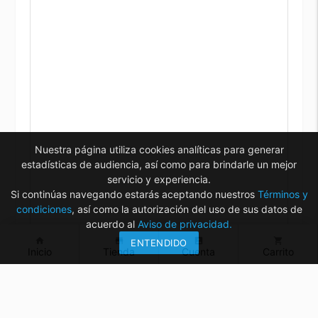
Nuestra página utiliza cookies analíticas para generar
estadísticas de audiencia, así como para brindarle un mejor
servicio y experiencia.
Si continúas navegando estarás aceptando nuestros
Términos y
condiciones
, así como la autorización del uso de sus datos de
acuerdo al
Aviso de privacidad.
home
store
account_box
shopping_cart
ENTENDIDO
Inicio
Tienda
Cuenta
Carrito