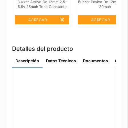
Buzzer Activo De 12mm 2.5-
Buzzer Pasivo De 12mm 3.3
5.5v 25mah Tono Constante
30mah
add_shopping_cart
add_shopping_cart
AGREGAR
AGREGAR
Detalles del producto
Descripción
Datos Técnicos
Documentos
Comen