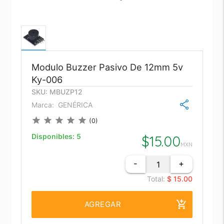
Modulo Buzzer Pasivo De 12mm 5v
Ky-006
SKU: MBUZP12
Marca:
GENÉRICA
star
star
star
star
star
(0)
Disponibles:
5
$
15.00
MXN
-
+
Total:
$ 15.00
add_shopping_cart
AGREGAR