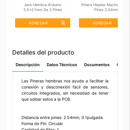
Jack Hembra Arduino
Pinera Header Macho 90° 4
5.5x2.1mm De 3 Pines
Pines 2.54mm
add_shopping_cart
add_shopping_cart
AGREGAR
AGREGAR
Detalles del producto
Descripción
Datos Técnicos
Documentos
Comen
Las Pineras hembras nos ayuda a facilitar la
conexión y desconexión fácil de sensores,
circuitos integrados, sin necesidad de tener
que soldar estos a la PCB.
Distancia entre pines: 2.54mm, 0.1pulgada
Forma de Pin: Circular
Cantidad de Filas: 1