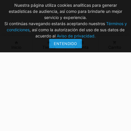
Nuestra página utiliza cookies analíticas para generar
estadísticas de audiencia, así como para brindarle un mejor
servicio y experiencia.
Si continúas navegando estarás aceptando nuestros
Términos y
condiciones
, así como la autorización del uso de sus datos de
acuerdo al
Aviso de privacidad.
home
store
account_box
shopping_cart
ENTENDIDO
Inicio
Tienda
Cuenta
Carrito
¿Tienes dudas? ¡Contáctanos!
mvelectronica19@gmail.com