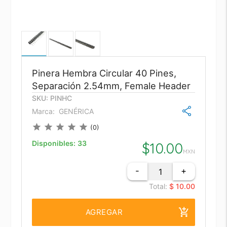
Pinera Hembra Circular 40 Pines,
Separación 2.54mm, Female Header
SKU: PINHC
Marca:
GENÉRICA
star
star
star
star
star
(0)
Disponibles:
33
$
10.00
MXN
-
+
Total:
$ 10.00
add_shopping_cart
AGREGAR