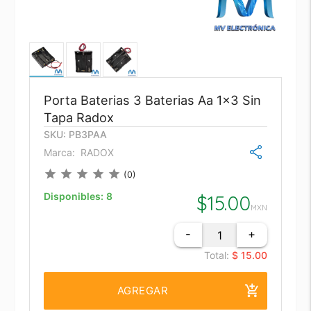
Porta Baterias 3 Baterias Aa 1x3 Sin
Tapa Radox
SKU: PB3PAA
Marca:
RADOX
star
star
star
star
star
(0)
Disponibles:
8
$
15.00
MXN
-
+
Total:
$ 15.00
add_shopping_cart
AGREGAR