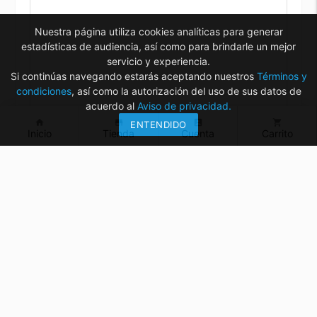
Nuestra página utiliza cookies analíticas para generar
estadísticas de audiencia, así como para brindarle un mejor
servicio y experiencia.
Si continúas navegando estarás aceptando nuestros
Términos y
condiciones
, así como la autorización del uso de sus datos de
acuerdo al
Aviso de privacidad.
home
store
account_box
shopping_cart
ENTENDIDO
Inicio
Tienda
Cuenta
Carrito
¿Tienes dudas? ¡Contáctanos!
mvelectronica19@gmail.com
961 299 2479