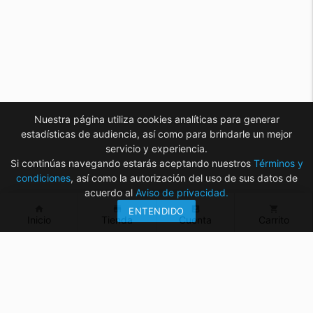
Nuestra página utiliza cookies analíticas para generar
estadísticas de audiencia, así como para brindarle un mejor
servicio y experiencia.
Si continúas navegando estarás aceptando nuestros
Términos y
condiciones
, así como la autorización del uso de sus datos de
acuerdo al
Aviso de privacidad.
home
store
account_box
shopping_cart
ENTENDIDO
Inicio
Tienda
Cuenta
Carrito
¿Tienes dudas? ¡Contáctanos!