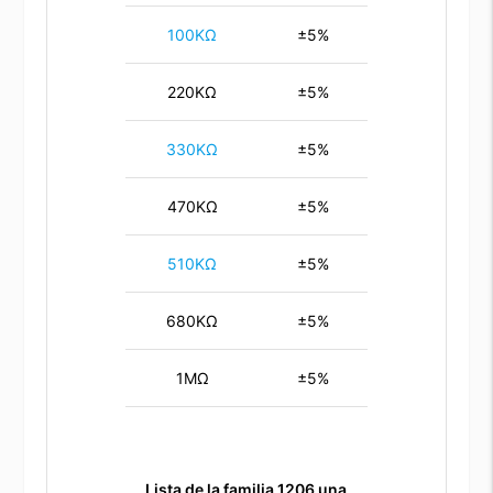
100KΩ
±5%
220KΩ
±5%
330KΩ
±5%
470KΩ
±5%
510KΩ
±5%
680KΩ
±5%
1MΩ
±5%
Lista de la familia 1206
una