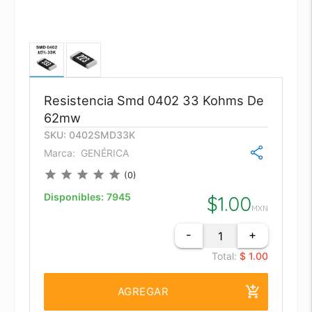
Resistencia Smd 0402 33 Kohms De
62mw
SKU: 0402SMD33K
Marca:
GENÉRICA
star
star
star
star
star
(0)
Disponibles:
7945
$
1.00
MXN
-
+
Total:
$ 1.00
add_shopping_cart
AGREGAR