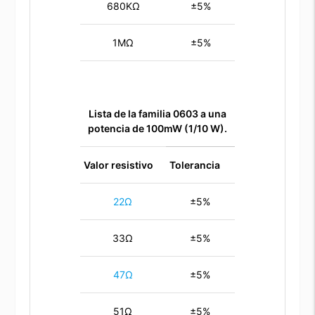
680KΩ
±5%
1MΩ
±5%
Lista de la familia 0603 a una
potencia de 100mW (1/10 W).
Valor resistivo
Tolerancia
22Ω
±5%
33Ω
±5%
47Ω
±5%
51Ω
±5%