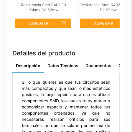
Resistencia Smd 0402 10
Resistencia Smd 0402 1 Ko
Kohms De 62mw
De 62mw
add_shopping_cart
add_shopping_cart
AGREGAR
AGREGAR
Detalles del producto
Descripción
Datos Técnicos
Documentos
Comen
Si lo que quieres es que tus circuitos sean
más compactos y que sean lo más estéticos
posibles, la mejor opción para eso es utilizar
componentes SMD, los cuales te ayudaran a
economizar espacio y mantener todos tus
componentes ordenados, ya que no
necesitaras realizar orificios para sus
terminales, porque se soldán por encima de
la misma placa, puedes incluso realizar