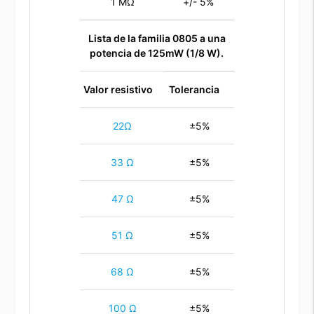
1 MΩ
+/- 5%
Lista de la familia 0805 a una
potencia de 125mW (1/8 W).
Valor resistivo
Tolerancia
22Ω
±5%
33 Ω
±5%
47 Ω
±5%
51 Ω
±5%
68 Ω
±5%
100 Ω
±5%