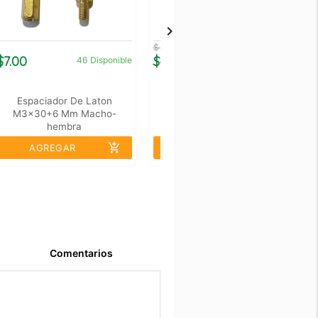
$ 60.00
$7.00
$48.00
$
46
Disponible
5
Disponible
Espaciador De Laton
Rueda Loca Blanca De 2"
M3x30+6 Mm Macho-
Plástico Truper
hembra
add_shopping_cart
add_shopping_cart
AGREGAR
AGREGAR
Comentarios