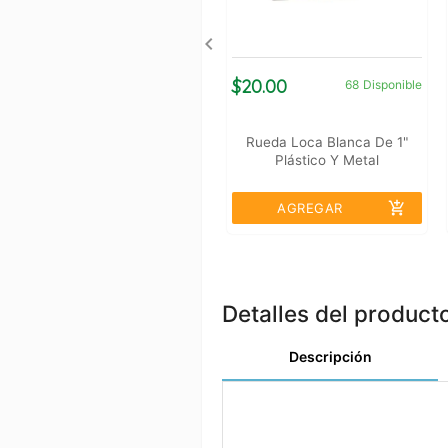
$20.00
68
Disponible
Rueda Loca Blanca De 1"
Plástico Y Metal
add_shopping_cart
AGREGAR
Detalles del product
Descripción