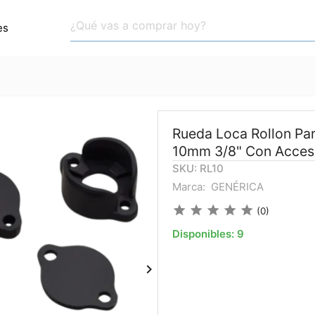
es
Rueda Loca Rollon Pa
10mm 3/8" Con Acces
SKU: RL10
Marca:
GENÉRICA
star
star
star
star
star
(0)
Disponibles:
9