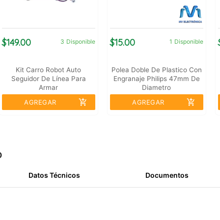
$149.00
$15.00
3
Disponible
1
Disponible
Kit Carro Robot Auto
Polea Doble De Plastico Con
Seguidor De Línea Para
Engranaje Philips 47mm De
Armar
Diametro
add_shopping_cart
add_shopping_cart
AGREGAR
AGREGAR
o
Datos Técnicos
Documentos