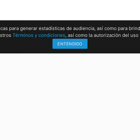
ticas para generar estadísticas de audiencia, así como para brind
estros
Términos y condiciones
, así como la autorización del us
ENTENDIDO
Información
Sucu
Métodos de envío
Sucur
Formas de pago
Sucur
Conócenos
Sucur
rrez, Chiapas