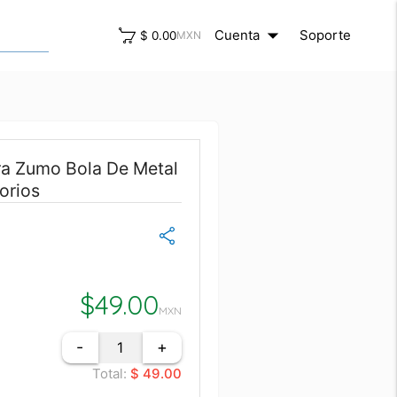
arrow_drop_down
close
Cuenta
Soporte
$ 0.00
MXN
ra Zumo Bola De Metal
orios
$
49.00
MXN
-
+
Total:
$ 49.00