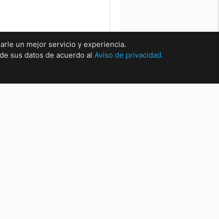
arle un mejor servicio y experiencia.
o de sus datos de acuerdo al
Aviso de privacidad.
rsales
sal Matríz Centro
sal Centro.
sal San Nicolas