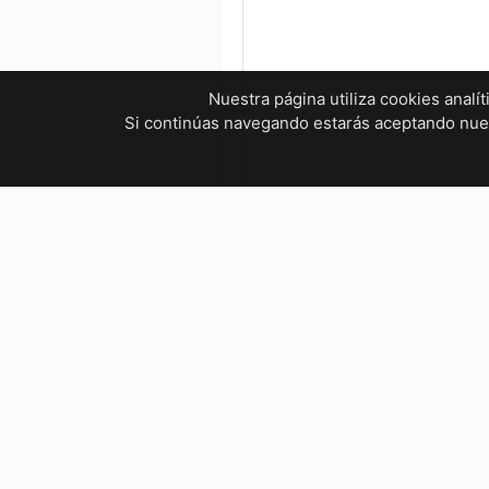
Nuestra página utiliza cookies analí
Si continúas navegando estarás aceptando nu
¿Tienes dudas? ¡Contáctanos!
mvelectronica19@gmail.com
961 299 2479
Horarios
Bienestar Social, Tuxtla Gutié