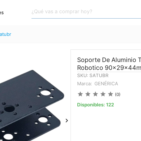
es
satubr
Soporte De Aluminio 
Robotico 90x29x44
SKU: SATUBR
Marca:
GENÉRICA
star
star
star
star
star
(0)
Disponibles:
122