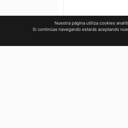
Nuestra página utiliza cookies analí
Si continúas navegando estarás aceptando nu
¿Tienes dudas? ¡Contáctanos!
mvelectronica19@gmail.com
961 299 2479
Horarios
Bienestar Social, Tuxtla Gutié
Lunes a Viernes : 9:00 AM – 5