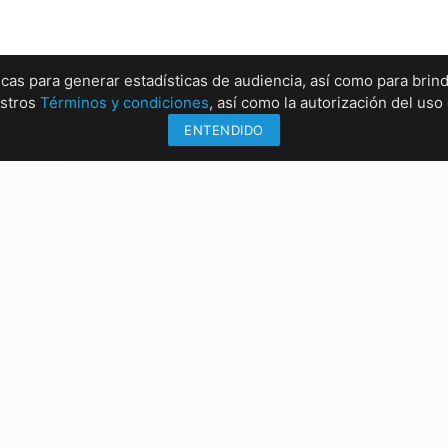
ticas para generar estadísticas de audiencia, así como para brind
estros
Términos y condiciones
, así como la autorización del us
ENTENDIDO
Información
Sucu
Métodos de envío
Sucur
Formas de pago
Sucur
Conócenos
Sucur
rrez, Chiapas
:00 PM