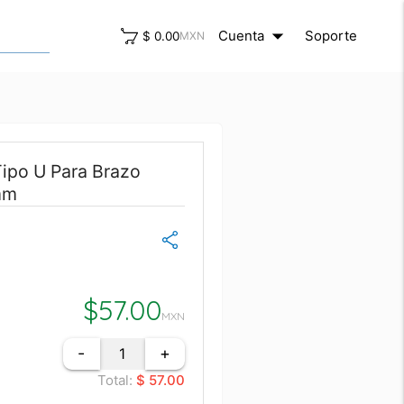
arrow_drop_down
close
Cuenta
Soporte
$ 0.00
MXN
Tipo U Para Brazo
mm
$
57.00
MXN
-
+
Total:
$ 57.00