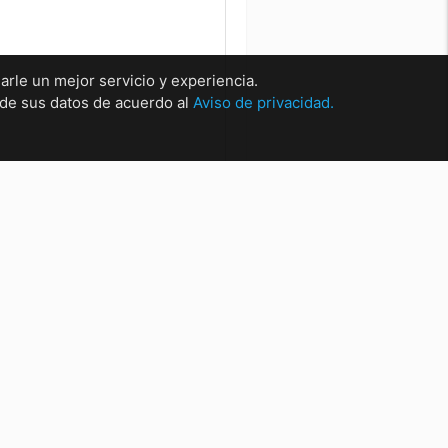
arle un mejor servicio y experiencia.
o de sus datos de acuerdo al
Aviso de privacidad.
rsales
sal Matríz Centro
sal Centro.
sal San Nicolas