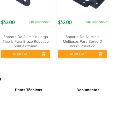
$32.00
$32.00
219
Disponible
246
Disponible
Soporte De Aluminio Largo
Soporte De Aluminio
Tipo U Para Brazo Robotico
Multiusos Para Servo O
56x64x25mm
Brazo Robotico
56x37x25.5mm
add_shopping_cart
add_shopping_cart
AGREGAR
AGREGAR
o
Datos Técnicos
Documentos