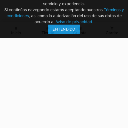
servicio y experiencia.
Si continúas navegando estarás aceptando nuestros
Términos y
condiciones
, así como la autorización del uso de sus datos de
acuerdo al
Aviso de privacidad.
home
store
account_box
shopping_cart
ENTENDIDO
Inicio
Tienda
Cuenta
Carrito
¿Tienes dudas? ¡Contáctanos!
mvelectronica19@gmail.com
961 299 2479