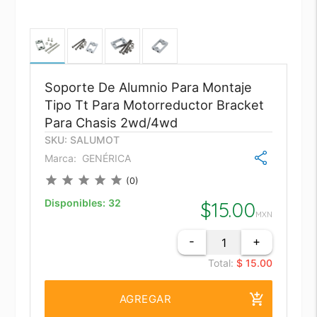
Soporte De Alumnio Para Montaje
Tipo Tt Para Motorreductor Bracket
Para Chasis 2wd/4wd
SKU: SALUMOT
Marca:
GENÉRICA
star
star
star
star
star
(0)
Disponibles:
32
$
15.00
MXN
-
+
Total:
$ 15.00
add_shopping_cart
AGREGAR