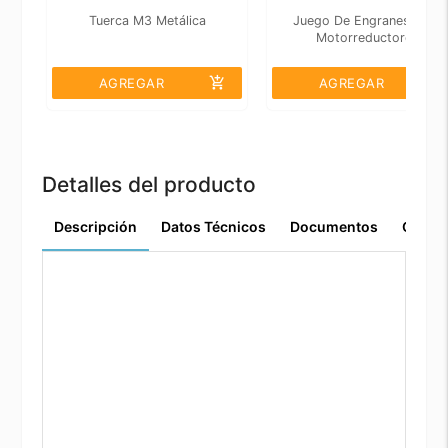
Tuerca M3 Metálica
Juego De Engranes Para
Motorreductores
add_shopping_cart
add_shopping_cart
AGREGAR
AGREGAR
Detalles del producto
Descripción
Datos Técnicos
Documentos
Comen