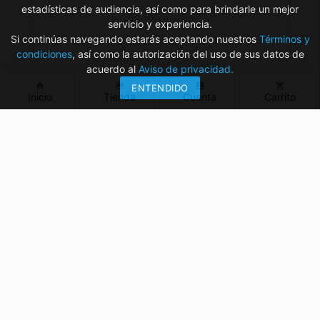
estadísticas de audiencia, así como para brindarle un mejor
servicio y experiencia.
Si continúas navegando estarás aceptando nuestros
Términos y
condiciones
, así como la autorización del uso de sus datos de
acuerdo al
Aviso de privacidad.
home
store
account_box
shopping_cart
ENTENDIDO
Inicio
Tienda
Cuenta
Carrito
¿Tienes dudas? ¡Contáctanos!