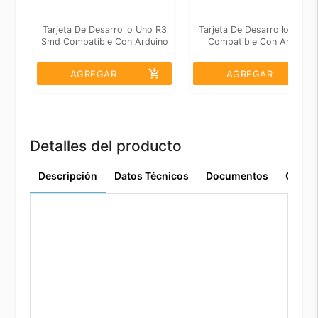
Tarjeta De Desarrollo Uno R3
Tarjeta De Desarrollo Uno 
Smd Compatible Con Arduino
Compatible Con Arduino
add_shopping_cart
add_shopping_cart
AGREGAR
AGREGAR
Detalles del producto
Descripción
Datos Técnicos
Documentos
Comen