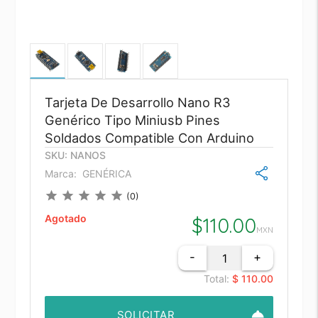
Tarjeta De Desarrollo Nano R3
Genérico Tipo Miniusb Pines
Soldados Compatible Con Arduino
SKU: NANOS
Marca:
GENÉRICA
star
star
star
star
star
(0)
Agotado
$
110.00
MXN
-
+
Total:
$ 110.00
room_service
SOLICITAR