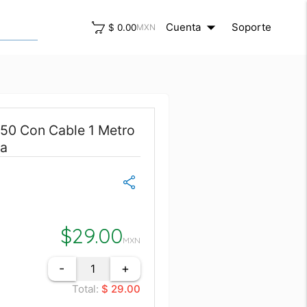
arrow_drop_down
close
Cuenta
Soporte
$ 0.00
MXN
950 Con Cable 1 Metro
ra
$
29.00
MXN
-
+
Total:
$ 29.00