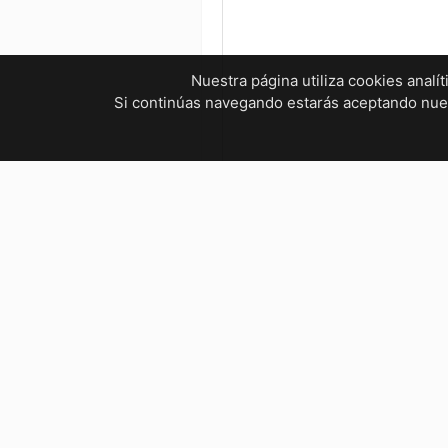
Nuestra página utiliza cookies analí
Si continúas navegando estarás aceptando nu
¿Tienes dudas? ¡Contáctanos!
mvelectronica19@gmail.com
961 299 2479
Horarios
Bienestar Social, Tuxtla Gutié
Lunes a Viernes : 9:00 AM – 5