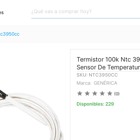
es
ntc3950cc
Termistor 100k Ntc 3
Sensor De Temperatu
SKU: NTC3950CC
Marca:
GENÉRICA
star
star
star
star
star
(0)
Disponibles:
229