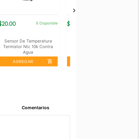
$20.00
$45.00
$
8
Disponible
4
Disponible
Sensor De Temperatura
Modulo Termostato W1209
Termistor Ntc 10k Contra
Para Incubadora
Agua
add_shopping_cart
add_shopping_cart
AGREGAR
AGREGAR
Comentarios