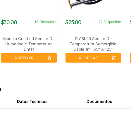
$30.00
$25.00
18
Disponible
22
Disponible
Modulo Con Led Sensor De
Ds18b20 Sensor De
Humedad Y Temperatura
Temperatura Sumergible
Dht11
Cable 1m -55º A 125º
add_shopping_cart
add_shopping_cart
AGREGAR
AGREGAR
o
Datos Técnicos
Documentos