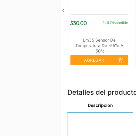
$30.00
249
Disponible
Lm35 Sensor De
Temperatura De -55°c A
150°c
add_shopping_cart
AGREGAR
Detalles del product
Descripción