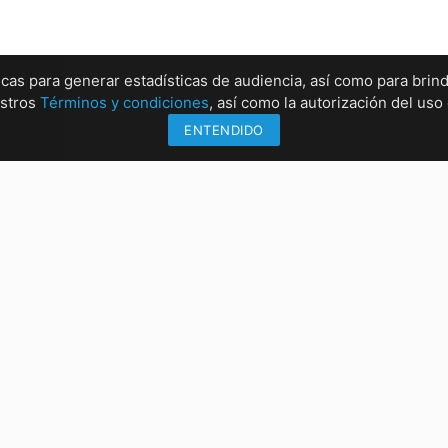
ticas para generar estadísticas de audiencia, así como para brind
estros
Términos y condiciones
, así como la autorización del us
ENTENDIDO
Información
Sucu
Métodos de envío
Sucur
Formas de pago
Sucur
Conócenos
Sucur
rrez, Chiapas
:00 PM