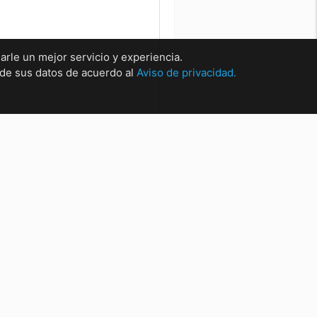
arle un mejor servicio y experiencia.
o de sus datos de acuerdo al
Aviso de privacidad.
rsales
sal Matríz Centro
sal Centro.
sal San Nicolas