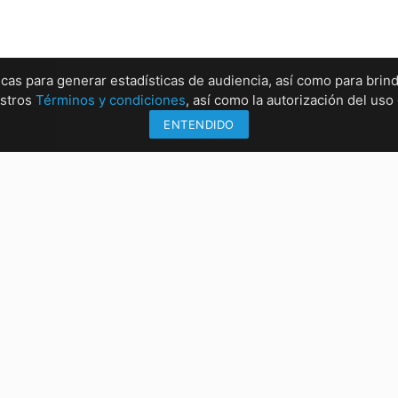
ticas para generar estadísticas de audiencia, así como para brind
estros
Términos y condiciones
, así como la autorización del us
ENTENDIDO
Información
Sucu
Métodos de envío
Sucur
Formas de pago
Sucur
Conócenos
Sucur
rrez, Chiapas