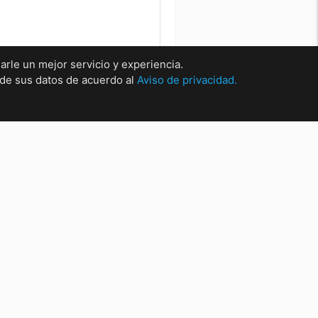
arle un mejor servicio y experiencia.
o de sus datos de acuerdo al
Aviso de privacidad.
rsales
sal Matríz Centro
sal Centro.
sal San Nicolas