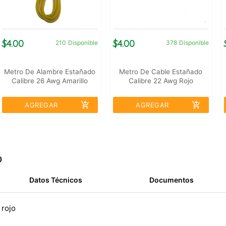
$4.00
$4.00
210
Disponible
378
Disponible
Metro De Alambre Estañado
Metro De Cable Estañado
Calibre 26 Awg Amarillo
Calibre 22 Awg Rojo
add_shopping_cart
add_shopping_cart
AGREGAR
AGREGAR
o
Datos Técnicos
Documentos
 rojo