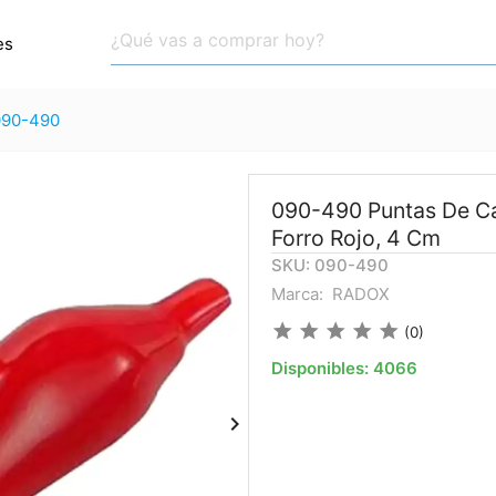
es
090-490
090-490 Puntas De C
Forro Rojo, 4 Cm
SKU: 090-490
Marca:
RADOX
star
star
star
star
star
(0)
Disponibles:
4066