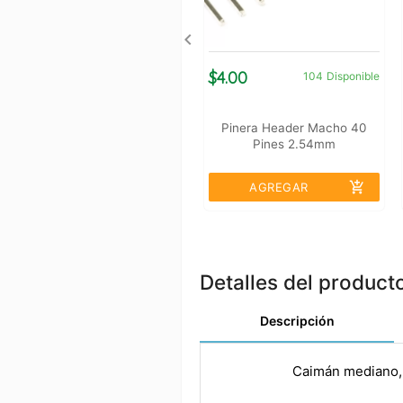
$4.00
104
Disponible
Pinera Header Macho 40
Pines 2.54mm
add_shopping_cart
AGREGAR
Detalles del product
Descripción
Caimán mediano,