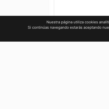
Nuestra página utiliza cookies analí
Si continúas navegando estarás aceptando nu
¿Tienes dudas? ¡Contáctanos!
mvelectronica19@gmail.com
961 299 2479
Horarios
Bienestar Social, Tuxtla Gutié