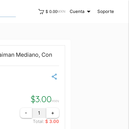
arrow_drop_down
close
Cuenta
Soporte
$ 0.00
MXN
aiman Mediano, Con
$
3.00
MXN
-
+
Total:
$ 3.00