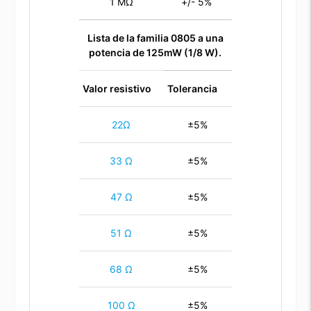
1 MΩ
+/- 5%
Lista de la familia 0805 a una
potencia de 125mW (1/8 W).
Valor resistivo
Tolerancia
22Ω
±5%
33 Ω
±5%
47 Ω
±5%
51 Ω
±5%
68 Ω
±5%
100 Ω
±5%