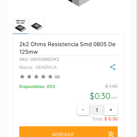
2k2 Ohms Resistencia Smd 0805 De
125mw
SKU: 0805SMD2K2
Marca:
GENÉRICA
star
star
star
star
star
(0)
$ 1.00
Disponibles:
653
$
0.30
MXN
-
+
Total:
$ 0.30
add_shopping_cart
AGREGAR