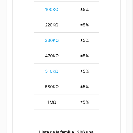
100KΩ
±5%
220KΩ
±5%
330KΩ
±5%
470KΩ
±5%
510KΩ
±5%
680KΩ
±5%
1MΩ
±5%
Lista de la familia 1206
una