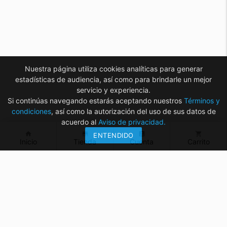
Nuestra página utiliza cookies analíticas para generar
estadísticas de audiencia, así como para brindarle un mejor
servicio y experiencia.
Si continúas navegando estarás aceptando nuestros
Términos y
condiciones
, así como la autorización del uso de sus datos de
acuerdo al
Aviso de privacidad.
home
store
account_box
shopping_cart
ENTENDIDO
Inicio
Tienda
Cuenta
Carrito
¿Tienes dudas? ¡Contáctanos!
mvelectronica19@gmail.com
961 299 2479