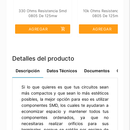
330 Ohms Resistencia Smd
10k Ohms Resistencia Sm
0805 De 125mw
0805 De 125mw
add_shopping_cart
add_shopping_cart
AGREGAR
AGREGAR
Detalles del producto
Descripción
Datos Técnicos
Documentos
Comen
Si lo que quieres es que tus circuitos sean
más compactos y que sean lo más estéticos
posibles, la mejor opción para eso es utilizar
componentes SMD, los cuales te ayudaran a
economizar espacio y mantener todos tus
componentes ordenados, ya que no
necesitaras realizar orificios para sus
terminales, porque se soldán por encima de