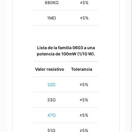
680KΩ
±5%
1MΩ
±5%
Lista de la familia 0603 a una
potencia de 100mW (1/10 W).
Valor resistivo
Tolerancia
22Ω
±5%
33Ω
±5%
47Ω
±5%
51Ω
±5%