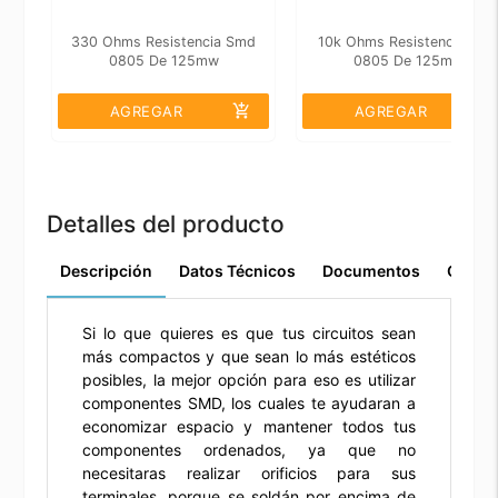
330 Ohms Resistencia Smd
10k Ohms Resistencia Sm
0805 De 125mw
0805 De 125mw
add_shopping_cart
add_shopping_cart
AGREGAR
AGREGAR
Detalles del producto
Descripción
Datos Técnicos
Documentos
Comen
Si lo que quieres es que tus circuitos sean
más compactos y que sean lo más estéticos
posibles, la mejor opción para eso es utilizar
componentes SMD, los cuales te ayudaran a
economizar espacio y mantener todos tus
componentes ordenados, ya que no
necesitaras realizar orificios para sus
terminales, porque se soldán por encima de