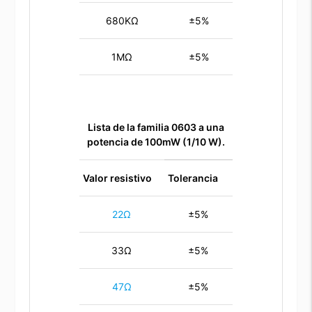
680KΩ
±5%
1MΩ
±5%
Lista de la familia 0603 a una
potencia de 100mW (1/10 W).
Valor resistivo
Tolerancia
22Ω
±5%
33Ω
±5%
47Ω
±5%