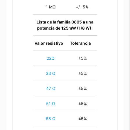
1 MΩ
+/- 5%
Lista de la familia 0805 a una
potencia de 125mW (1/8 W).
Valor resistivo
Tolerancia
22Ω
±5%
33 Ω
±5%
47 Ω
±5%
51 Ω
±5%
68 Ω
±5%