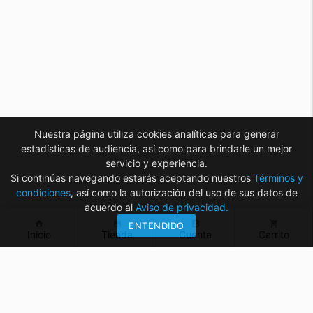
Nuestra página utiliza cookies analíticas para generar
estadísticas de audiencia, así como para brindarle un mejor
servicio y experiencia.
Si continúas navegando estarás aceptando nuestros
Términos y
condiciones
, así como la autorización del uso de sus datos de
acuerdo al
Aviso de privacidad.
home
store
account_box
shopping_cart
ENTENDIDO
Inicio
Tienda
Cuenta
Carrito
¿Tienes dudas? ¡Contáctanos!