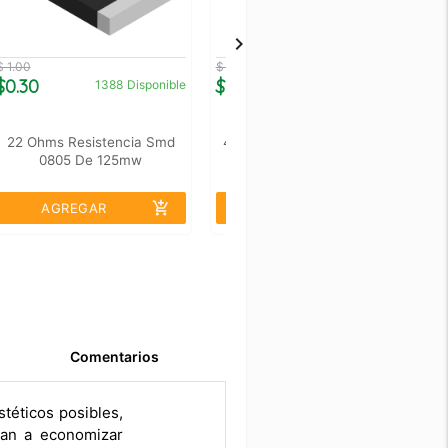
$ 1.00
$ 1.00
$ 
$0.30
$0.30
$
1388
Disponible
282
Disponible
22 Ohms Resistencia Smd
4k7 Ohms Resistencia Smd
0805 De 125mw
0805 De 125mw
add_shopping_cart
add_shopping_cart
AGREGAR
AGREGAR
Comentarios
téticos posibles,
ran a economizar