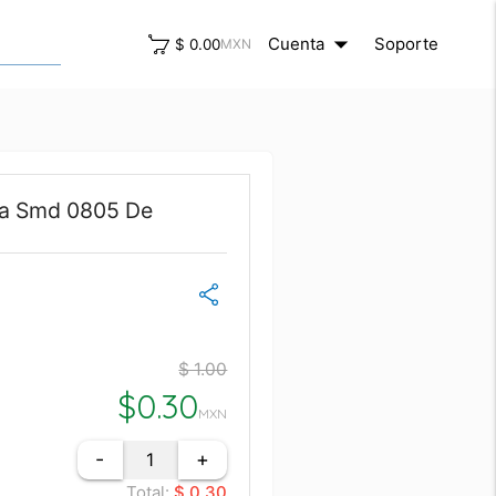
arrow_drop_down
close
Cuenta
Soporte
$ 0.00
MXN
ia Smd 0805 De
$ 1.00
$
0.30
MXN
-
+
Total:
$ 0.30