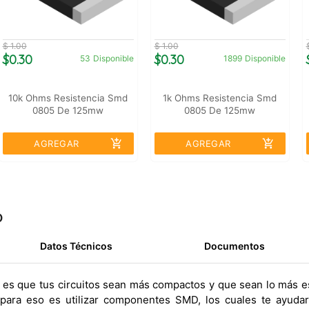
$ 1.00
$ 1.00
$0.30
$0.30
53
Disponible
1899
Disponible
10k Ohms Resistencia Smd
1k Ohms Resistencia Smd
0805 De 125mw
0805 De 125mw
add_shopping_cart
add_shopping_cart
AGREGAR
AGREGAR
o
Datos Técnicos
Documentos
s es que tus circuitos sean más compactos y que sean lo más es
 para eso es utilizar componentes SMD, los cuales te ayuda