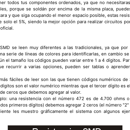
er todos tus componentes ordenados, ya que no necesitaras r
les, porque se soldán por encima de la misma placa, puedes
cara y que siga ocupando el menor espacio posible, estas resis
e solo el 5%, siendo la mejor opción para realizar circuitos p
ficial.
 SMD se leen muy diferentes a las tradicionales, ya que po
una serie de líneas de colores para identificarlas, en cambio s
n el tamaño los códigos pueden variar entre 1 a 4 dígitos. Par
e recurrir a varias opciones, pueden ser tablas o aprender 
 más fáciles de leer son las que tienen códigos numéricos de 3 
dígitos son el valor numérico mientras que el tercer dígito es el
d de ceros que debemos agregar al valor.
lo: una resistencia con el número 472 es de 4.700 ohms o 
dos primeros dígitos) debemos agregar 2 ceros (el número "2" d
guiente les muestro gráficamente el sistema con algunos eje