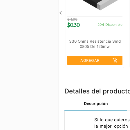
$ 1.00
$0.30
204
Disponible
330 Ohms Resistencia Smd
0805 De 125mw
add_shopping_cart
AGREGAR
Detalles del product
Descripción
Si lo que quiere
la mejor opción