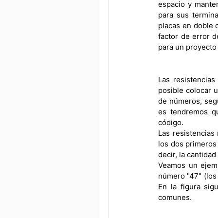
espacio y manten
para sus termina
placas en doble 
factor de error d
para un proyecto o
Las resistencias
posible colocar 
de números, segú
es tendremos qu
código.
Las resistencias
los dos primeros 
decir, la cantida
Veamos un ejemp
número "47" (los 
En la figura si
comunes.