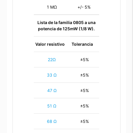
1 MΩ
+/- 5%
Lista de la familia 0805 a una
potencia de 125mW (1/8 W).
Valor resistivo
Tolerancia
22Ω
±5%
33 Ω
±5%
47 Ω
±5%
51 Ω
±5%
68 Ω
±5%