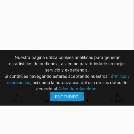
Nuestra página utiliza cookies analíticas para generar
estadísticas de audiencia, así como para brindarle un mejor
servicio y experiencia.
Si continúas navegando estarás aceptando nuestros
Términos y
condiciones
, así como la autorización del uso de sus datos de
acuerdo al
Aviso de privacidad.
home
store
account_box
shopping_cart
ENTENDIDO
Inicio
Tienda
Cuenta
Carrito
¿Tienes dudas? ¡Contáctanos!