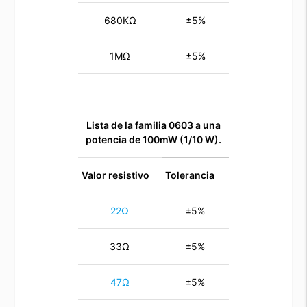
680KΩ
±5%
1MΩ
±5%
Lista de la familia 0603 a una
potencia de 100mW (1/10 W).
Valor resistivo
Tolerancia
22Ω
±5%
33Ω
±5%
47Ω
±5%