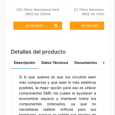
220 Ohms Resistencia Smd
22 Ohms Resistencia Smd
0805 De 125mw
0805 De 125mw
add_shopping_cart
add_shopping_cart
AGREGAR
AGREGAR
Detalles del producto
Descripción
Datos Técnicos
Documentos
Comen
Si lo que quieres es que tus circuitos sean
más compactos y que sean lo más estéticos
posibles, la mejor opción para eso es utilizar
componentes SMD, los cuales te ayudaran a
economizar espacio y mantener todos tus
componentes ordenados, ya que no
necesitaras realizar orificios para sus
terminales, porque se soldán por encima de