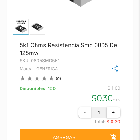
5k1 Ohms Resistencia Smd 0805 De
125mw
SKU: 0805SMD5K1
Marca:
GENÉRICA
star
star
star
star
star
(0)
$ 1.00
Disponibles:
150
$
0.30
MXN
-
+
Total:
$ 0.30
add_shopping_cart
AGREGAR