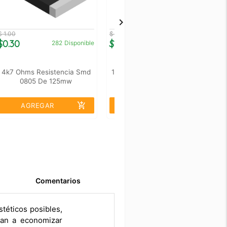
$ 1.00
$ 1.00
$ 
$0.30
$0.30
$
282
Disponible
2311
Disponible
4k7 Ohms Resistencia Smd
100k Ohms Resistencia Smd
0805 De 125mw
0805 De 125mw
add_shopping_cart
add_shopping_cart
AGREGAR
AGREGAR
Comentarios
téticos posibles,
ran a economizar