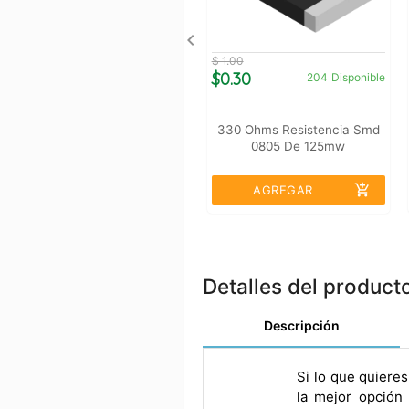
$ 1.00
$0.30
204
Disponible
330 Ohms Resistencia Smd
0805 De 125mw
add_shopping_cart
AGREGAR
Detalles del product
Descripción
Si lo que quiere
la mejor opción