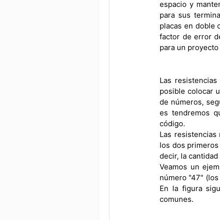
espacio y manten
para sus termina
placas en doble 
factor de error d
para un proyecto o
Las resistencias
posible colocar 
de números, segú
es tendremos qu
código.
Las resistencias
los dos primeros 
decir, la cantida
Veamos un ejemp
número "47" (los 
En la figura si
comunes.