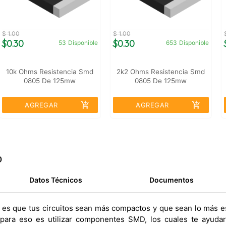
$ 1.00
$ 1.00
$0.30
$0.30
53
Disponible
653
Disponible
10k Ohms Resistencia Smd
2k2 Ohms Resistencia Smd
0805 De 125mw
0805 De 125mw
add_shopping_cart
add_shopping_cart
AGREGAR
AGREGAR
o
Datos Técnicos
Documentos
s es que tus circuitos sean más compactos y que sean lo más es
 para eso es utilizar componentes SMD, los cuales te ayuda