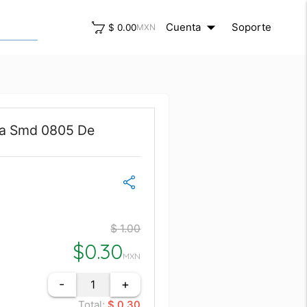
arrow_drop_down
close
Cuenta
Soporte
$ 0.00
MXN
ia Smd 0805 De
$ 1.00
$
0.30
MXN
-
+
Total:
$ 0.30