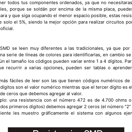
er todos tus componentes ordenados, ya que no necesitaras r
les, porque se soldán por encima de la misma placa, puedes
cara y que siga ocupando el menor espacio posible, estas resis
e solo el 5%, siendo la mejor opción para realizar circuitos p
ficial.
 SMD se leen muy diferentes a las tradicionales, ya que po
una serie de líneas de colores para identificarlas, en cambio s
n el tamaño los códigos pueden variar entre 1 a 4 dígitos. Par
e recurrir a varias opciones, pueden ser tablas o aprender 
 más fáciles de leer son las que tienen códigos numéricos de 3 
dígitos son el valor numérico mientras que el tercer dígito es el
d de ceros que debemos agregar al valor.
lo: una resistencia con el número 472 es de 4.700 ohms o 
dos primeros dígitos) debemos agregar 2 ceros (el número "2" d
guiente les muestro gráficamente el sistema con algunos eje