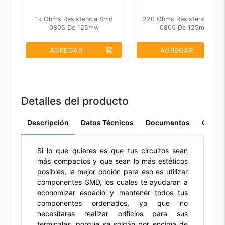
1k Ohms Resistencia Smd
220 Ohms Resistencia Sm
0805 De 125mw
0805 De 125mw
add_shopping_cart
add_shopping_cart
AGREGAR
AGREGAR
Detalles del producto
Descripción
Datos Técnicos
Documentos
Comen
Si lo que quieres es que tus circuitos sean
más compactos y que sean lo más estéticos
posibles, la mejor opción para eso es utilizar
componentes SMD, los cuales te ayudaran a
economizar espacio y mantener todos tus
componentes ordenados, ya que no
necesitaras realizar orificios para sus
terminales, porque se soldán por encima de