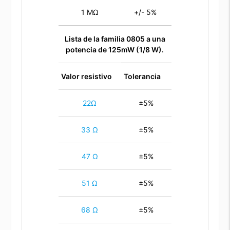
1 MΩ
+/- 5%
Lista de la familia 0805 a una
potencia de 125mW (1/8 W).
Valor resistivo
Tolerancia
22Ω
±5%
33 Ω
±5%
47 Ω
±5%
51 Ω
±5%
68 Ω
±5%