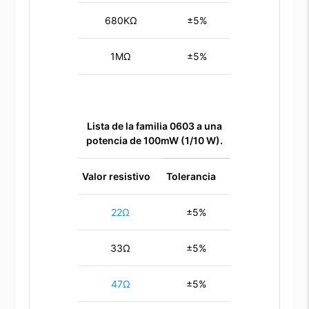
680KΩ
±5%
1MΩ
±5%
Lista de la familia 0603 a una
potencia de 100mW (1/10 W).
Valor resistivo
Tolerancia
22Ω
±5%
33Ω
±5%
47Ω
±5%