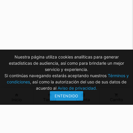
Nuestra página utiliza cookies analíticas para generar
estadísticas de audiencia, así como para brindarle un mejor
servicio y experiencia.
Si continúas navegando estarás aceptando nuestros
Términos y
condiciones
, así como la autorización del uso de sus datos de
acuerdo al
Aviso de privacidad.
home
store
account_box
shopping_cart
ENTENDIDO
Inicio
Tienda
Cuenta
Carrito
¿Tienes dudas? ¡Contáctanos!