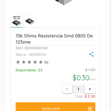
10k Ohms Resistencia Smd 0805 De
125mw
SKU: 0805SMD10K
Marca:
GENÉRICA
star
star
star
star
star
(0)
$ 1.00
Disponibles:
53
$
0.30
MXN
-
+
Total:
$ 0.30
add_shopping_cart
AGREGAR