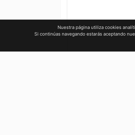
Nuestra página utiliza cookies analí
Si continúas navegando estarás aceptando nu
¿Tienes dudas? ¡Contáctanos!
mvelectronica19@gmail.com
961 299 2479
Horarios
Bienestar Social, Tuxtla Gutié