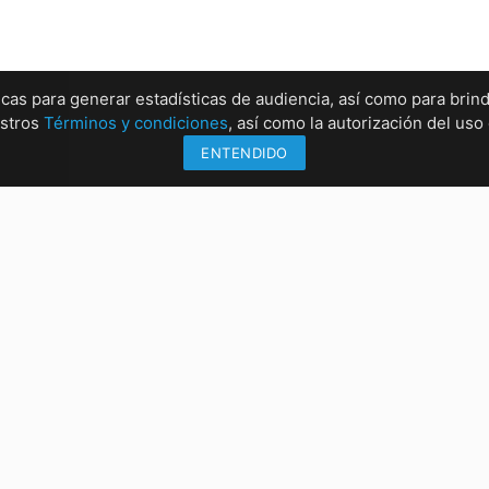
ticas para generar estadísticas de audiencia, así como para brind
estros
Términos y condiciones
, así como la autorización del us
ENTENDIDO
Información
Sucu
Métodos de envío
Sucur
Formas de pago
Sucur
Conócenos
Sucur
rrez, Chiapas