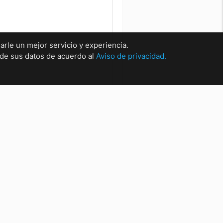
arle un mejor servicio y experiencia.
o de sus datos de acuerdo al
Aviso de privacidad.
rsales
sal Matríz Centro
sal Centro.
sal San Nicolas