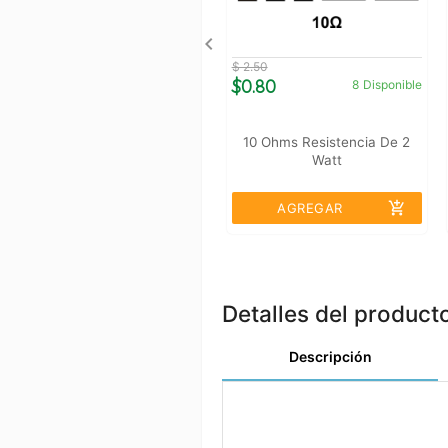
$ 2.50
$0.80
8
Disponible
10 Ohms Resistencia De 2
Watt
add_shopping_cart
AGREGAR
Detalles del product
Descripción