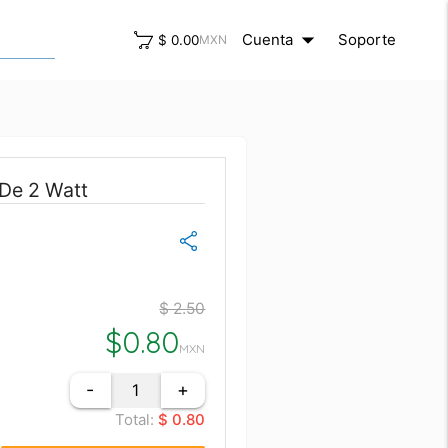
arrow_drop_down
close
Cuenta
Soporte
$ 0.00
MXN
 De 2 Watt
$ 2.50
$
0.80
MXN
-
+
Total:
$ 0.80