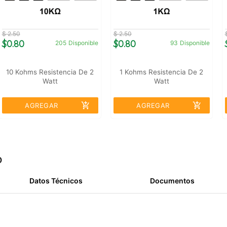
$ 2.50
$ 2.50
$0.80
$0.80
205
Disponible
93
Disponible
10 Kohms Resistencia De 2
1 Kohms Resistencia De 2
Watt
Watt
add_shopping_cart
add_shopping_cart
AGREGAR
AGREGAR
o
Datos Técnicos
Documentos