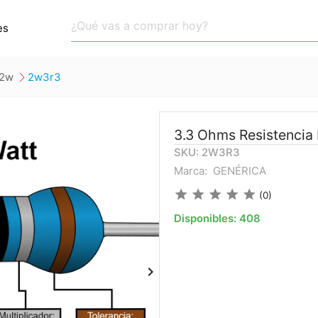
es
 2w
2w3r3
3.3 Ohms Resistencia
SKU: 2W3R3
Marca:
GENÉRICA
star
star
star
star
star
(0)
Disponibles:
408