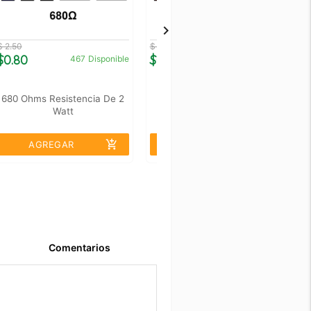
$ 2.50
$ 2.50
$ 
$0.80
$0.80
$
467
Disponible
645
Disponible
680 Ohms Resistencia De 2
22 Ohms Resistencia De 2
2
Watt
Watt
add_shopping_cart
add_shopping_cart
AGREGAR
AGREGAR
Comentarios