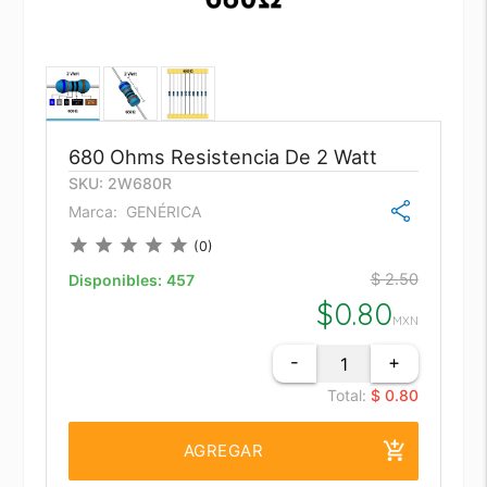
680 Ohms Resistencia De 2 Watt
SKU: 2W680R
Marca:
GENÉRICA
star
star
star
star
star
(0)
$ 2.50
Disponibles:
457
$
0.80
MXN
-
+
Total:
$ 0.80
add_shopping_cart
AGREGAR