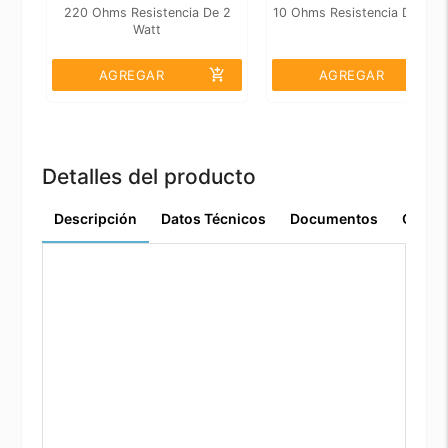
220 Ohms Resistencia De 2
10 Ohms Resistencia De 2 W
Watt
add_shopping_cart
add_shopping_cart
AGREGAR
AGREGAR
Detalles del producto
Descripción
Datos Técnicos
Documentos
Comen