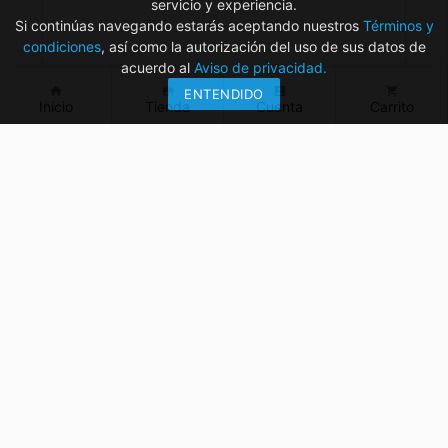
servicio y experiencia.
Si continúas navegando estarás aceptando nuestros
Términos y
condiciones
, así como la autorización del uso de sus datos de
acuerdo al
Aviso de privacidad.
home
store
account_box
shopping_cart
ENTENDIDO
Inicio
Tienda
Cuenta
Carrito
¿Tienes dudas? ¡Contáctanos!
mvelectronica19@gmail.com
961 299 2479