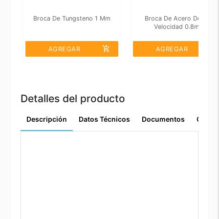
Broca De Tungsteno 1 Mm
Broca De Acero De Alta
Velocidad 0.8mm
add_shopping_cart
add_shopping_cart
AGREGAR
AGREGAR
Detalles del producto
Descripción
Datos Técnicos
Documentos
Comen