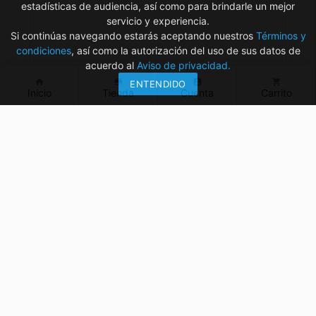
estadísticas de audiencia, así como para brindarle un mejor
servicio y experiencia.
Si continúas navegando estarás aceptando nuestros
Términos y
condiciones
, así como la autorización del uso de sus datos de
acuerdo al
Aviso de privacidad.
home
store
account_box
shopping_cart
ENTENDIDO
Inicio
Tienda
Cuenta
Carrito
¿Tienes dudas? ¡Contáctanos!
mvelectronica19@gmail.com