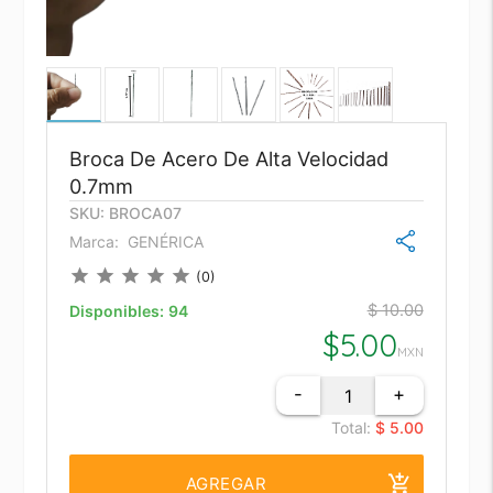
Broca De Acero De Alta Velocidad
0.7mm
SKU: BROCA07
Marca:
GENÉRICA
star
star
star
star
star
(0)
$ 10.00
Disponibles:
94
$
5.00
MXN
-
+
Total:
$ 5.00
add_shopping_cart
AGREGAR