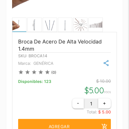
Broca De Acero De Alta Velocidad
1.4mm
SKU: BROCA14
Marca:
GENÉRICA
star
star
star
star
star
(0)
$ 10.00
Disponibles:
123
$
5.00
MXN
-
+
Total:
$ 5.00
add_shopping_cart
AGREGAR