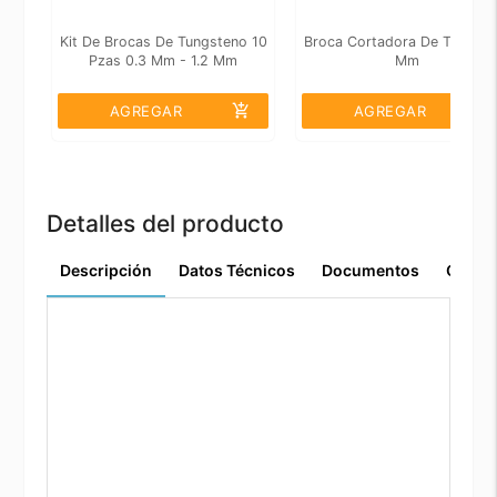
Kit De Brocas De Tungsteno 10
Broca Cortadora De Titanio 
Pzas 0.3 Mm - 1.2 Mm
Mm
add_shopping_cart
add_shopping_cart
AGREGAR
AGREGAR
Detalles del producto
Descripción
Datos Técnicos
Documentos
Comen