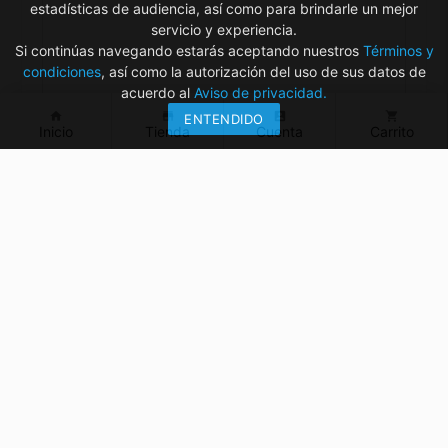
estadísticas de audiencia, así como para brindarle un mejor
servicio y experiencia.
Si continúas navegando estarás aceptando nuestros
Términos y
condiciones
, así como la autorización del uso de sus datos de
acuerdo al
Aviso de privacidad.
home
store
account_box
shopping_cart
ENTENDIDO
Inicio
Tienda
Cuenta
Carrito
¿Tienes dudas? ¡Contáctanos!
mvelectronica19@gmail.com