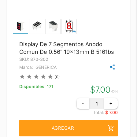
Display De 7 Segmentos Anodo
Comun De 0.56" 19x13mm B 5161bs
SKU: 870-302
Marca:
GENÉRICA
star
star
star
star
star
(0)
Disponibles:
171
$
7.00
MXN
-
+
Total:
$ 7.00
add_shopping_cart
AGREGAR