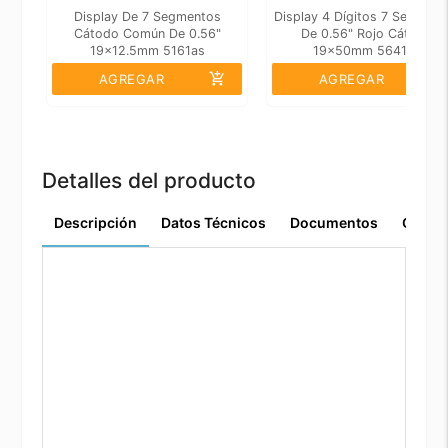
Display De 7 Segmentos
Display 4 Dígitos 7 Segment
Cátodo Común De 0.56"
De 0.56" Rojo Cátodo
19x12.5mm 5161as
19x50mm 5641as
add_shopping_cart
add_shopping_cart
AGREGAR
AGREGAR
Detalles del producto
Descripción
Datos Técnicos
Documentos
Comen