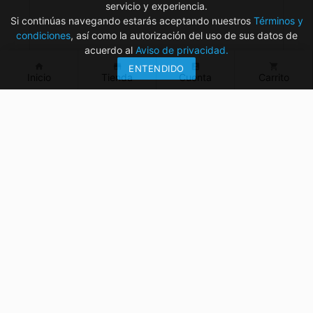
servicio y experiencia.
Si continúas navegando estarás aceptando nuestros
Términos y
condiciones
, así como la autorización del uso de sus datos de
acuerdo al
Aviso de privacidad.
home
store
account_box
shopping_cart
ENTENDIDO
Inicio
Tienda
Cuenta
Carrito
¿Tienes dudas? ¡Contáctanos!
mvelectronica19@gmail.com
961 299 2479