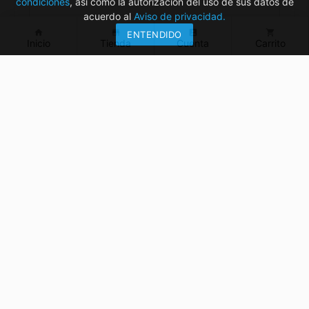
condiciones
, así como la autorización del uso de sus datos de
acuerdo al
Aviso de privacidad.
home
store
account_box
shopping_cart
ENTENDIDO
Inicio
Tienda
Cuenta
Carrito
¿Tienes dudas? ¡Contáctanos!
mvelectronica19@gmail.com
961 299 2479
Horarios
Bienestar Social, Tuxtla Gutiérrez, Chiapas
Lunes a Viernes : 9:00 AM – 5:00 PM
Sábados : 9:00 AM - 2:30 PM
Centro, Tuxtla Gutiérrez, Chiapas
Lunes a Viernes : 9:00 AM – 7:00 PM
Sábados : 9:00 AM - 3:00 PM