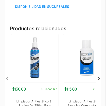
DISPONIBILIDAD EN SUCURSALES
Productos relacionados
$130.00
$115.00
8
Disponible
2
Disponi
Limpiador Antiestático En
Limpiador Antiestático De
Loción De 250ml Para
Pantallas Compustat 170m