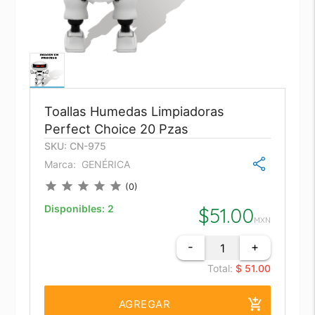
Toallas Humedas Limpiadoras
Perfect Choice 20 Pzas
SKU: CN-975
Marca:
GENÉRICA
star
star
star
star
star
(0)
Disponibles:
2
$
51.00
MXN
-
+
Total:
$ 51.00
add_shopping_cart
AGREGAR