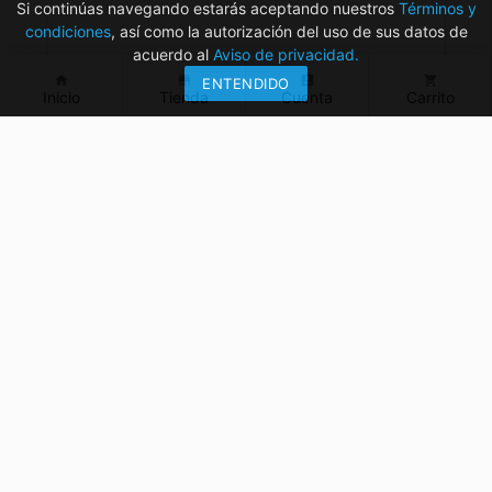
Si continúas navegando estarás aceptando nuestros
Términos y
condiciones
, así como la autorización del uso de sus datos de
acuerdo al
Aviso de privacidad.
home
store
account_box
shopping_cart
ENTENDIDO
Inicio
Tienda
Cuenta
Carrito
¿Tienes dudas? ¡Contáctanos!
mvelectronica19@gmail.com
961 299 2479
Horarios