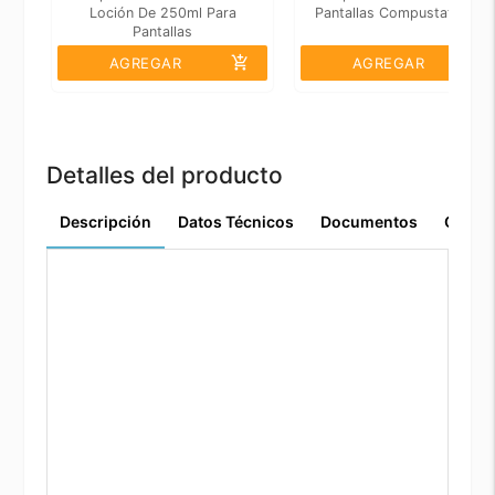
Loción De 250ml Para
Pantallas Compustat 170m
Pantallas
add_shopping_cart
add_shopping_cart
AGREGAR
AGREGAR
Detalles del producto
Descripción
Datos Técnicos
Documentos
Comen