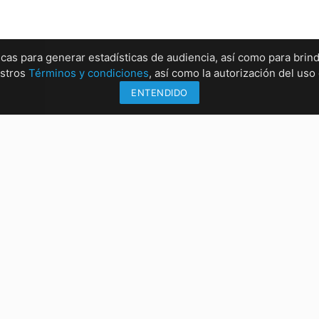
ticas para generar estadísticas de audiencia, así como para brind
estros
Términos y condiciones
, así como la autorización del us
ENTENDIDO
Información
Sucu
Métodos de envío
Sucur
Formas de pago
Sucur
Conócenos
Sucur
rrez, Chiapas
:00 PM