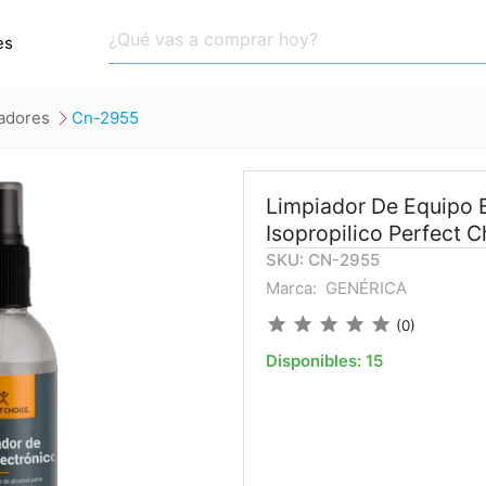
es
iadores
cn-2955
Limpiador De Equipo E
Isopropilico Perfect 
SKU: CN-2955
Marca:
GENÉRICA
star
star
star
star
star
(0)
Disponibles:
15