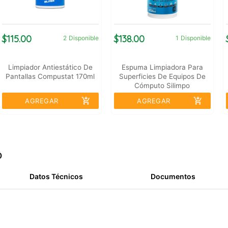
$115.00
$138.00
2
Disponible
1
Disponible
Limpiador Antiestático De
Espuma Limpiadora Para
Pantallas Compustat 170ml
Superficies De Equipos De
Cómputo Silimpo
add_shopping_cart
add_shopping_cart
AGREGAR
AGREGAR
o
Datos Técnicos
Documentos