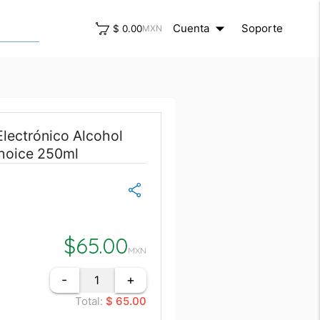
arrow_drop_down
close
Cuenta
Soporte
$ 0.00
MXN
lectrónico Alcohol
Choice 250ml
$
65.00
MXN
-
+
Total:
$ 65.00