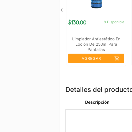
$130.00
8
Disponible
Limpiador Antiestático En
Loción De 250ml Para
Pantallas
add_shopping_cart
AGREGAR
Detalles del product
Descripción