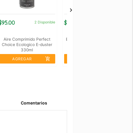
$95.00
$75.00
$
2
Disponible
3
Disponible
Aire Comprimido Perfect
Espuma Limpiadora Perfect
Choice Ecologico E-duster
Choice Para Cubiertas
330ml
Plasticas Ultra Clean
add_shopping_cart
add_shopping_cart
AGREGAR
AGREGAR
Comentarios