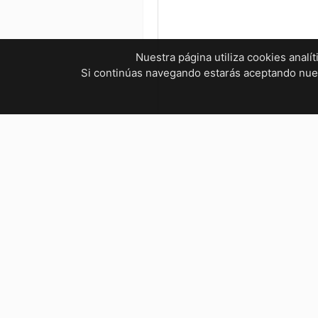
Nuestra página utiliza cookies analí
Si continúas navegando estarás aceptando nu
¿Tienes dudas? ¡Contáctanos!
mvelectronica19@gmail.com
961 299 2479
Horarios
Bienestar Social, Tuxtla Gutié
Lunes a Viernes : 9:00 AM – 5