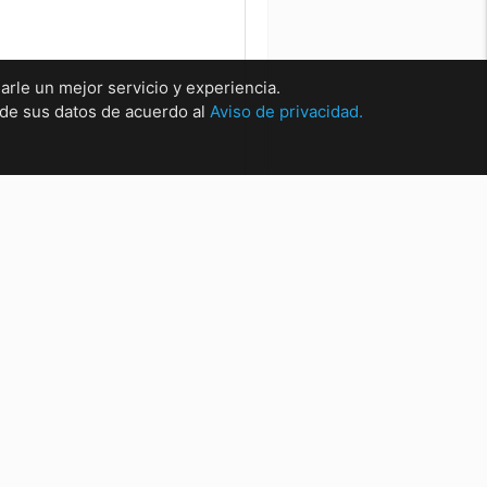
arle un mejor servicio y experiencia.
o de sus datos de acuerdo al
Aviso de privacidad.
rsales
sal Matríz Centro
sal Centro.
sal San Nicolas