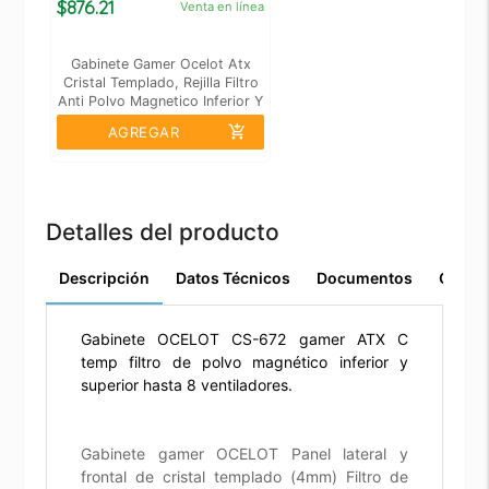
$876.21
Venta en línea
Gabinete Gamer Ocelot Atx
Cristal Templado, Rejilla Filtro
Anti Polvo Magnetico Inferior Y
Superior, Espacio Hasta Para 6
add_shopping_cart
AGREGAR
Ventiladores De 120mm, 2 Hhd
3.5
Detalles del producto
Descripción
Datos Técnicos
Documentos
Comen
Gabinete OCELOT CS-672 gamer ATX C
temp filtro de polvo magnético inferior y
superior hasta 8 ventiladores.
Gabinete gamer OCELOT Panel lateral y
frontal de cristal templado (4mm) Filtro de