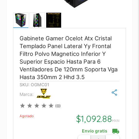
Gabinete Gamer Ocelot Atx Cristal
Templado Panel Lateral Yy Frontal
Filtro Polvo Magnetico Inferior Y
Superior Espacio Hasta Para 6
Ventiladores De 120mm Soporta Vga
Hasta 350mm 2 Hhd 3.5
SKU: OGMC01
Marca:
star
star
star
star
star
(0)
$
1,092.88
Agotado
MXN
local_shipping
Envío gratis