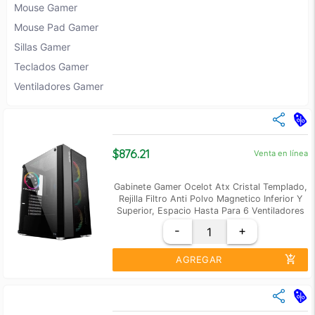
Mouse Gamer
Mouse Pad Gamer
Sillas Gamer
Teclados Gamer
Ventiladores Gamer
$876.21
Venta en línea
Gabinete Gamer Ocelot Atx Cristal Templado,
Rejilla Filtro Anti Polvo Magnetico Inferior Y
Superior, Espacio Hasta Para 6 Ventiladores
De 120mm, 2 Hhd 3.5
-
+
add_shopping_cart
AGREGAR
close
Cantidad
Precio Unidad