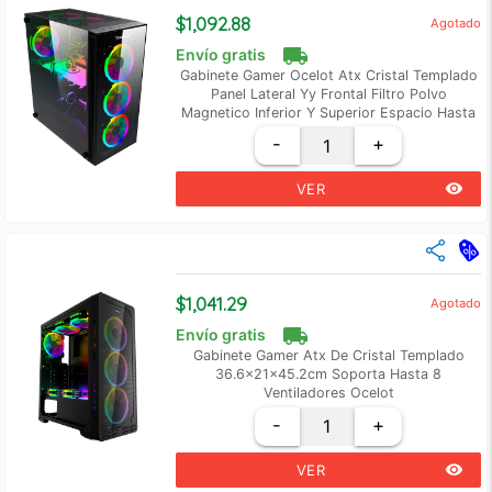
+3
$ 855.94
$1,092.88
Agotado
+6
$ 837.23
local_shipping
Envío gratis
Gabinete Gamer Ocelot Atx Cristal Templado
Panel Lateral Yy Frontal Filtro Polvo
Magnetico Inferior Y Superior Espacio Hasta
Para 6 Ventiladores De 120mm Soporta Vga
-
+
Hasta 350mm 2 Hhd 3.5
remove_red_eye
VER
close
Cantidad
Precio Unidad
+2
$ 1,056.45
$1,041.29
Agotado
+5
$ 1,020.02
local_shipping
Envío gratis
Gabinete Gamer Atx De Cristal Templado
36.6x21x45.2cm Soporta Hasta 8
Ventiladores Ocelot
-
+
remove_red_eye
VER