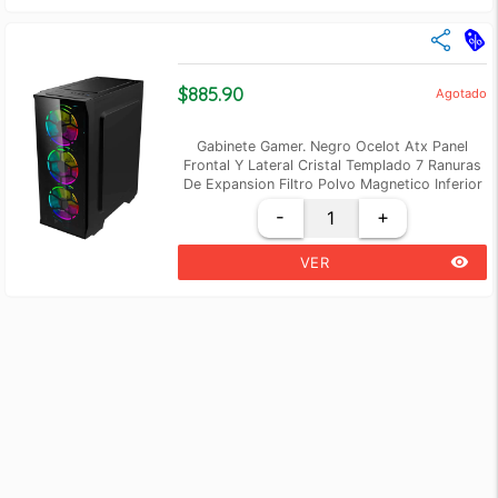
close
Cantidad
Precio Unidad
+2
$ 1,005.39
$885.90
Agotado
+5
$ 969.48
Gabinete Gamer. Negro Ocelot Atx Panel
Frontal Y Lateral Cristal Templado 7 Ranuras
De Expansion Filtro Polvo Magnetico Inferior
Espacio Para 4 Ventiladores De 120mm
-
+
Soporta Vga Hasta 300mm
remove_red_eye
VER
close
Cantidad
Precio Unidad
+3
$ 868.48
+6
$ 847.62