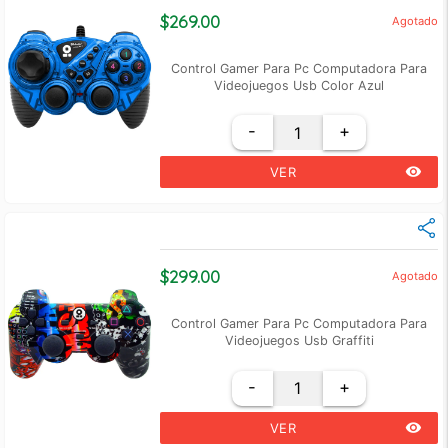
$269.00
Agotado
Control Gamer Para Pc Computadora Para
Videojuegos Usb Color Azul
-
+
remove_red_eye
VER
$299.00
Agotado
Control Gamer Para Pc Computadora Para
Videojuegos Usb Graffiti
-
+
remove_red_eye
VER