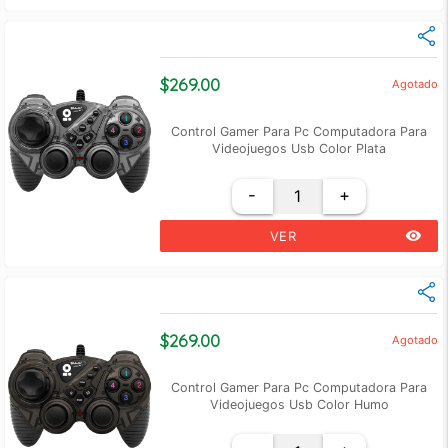
$269.00
Agotado
Control Gamer Para Pc Computadora Para
Videojuegos Usb Color Plata
-
+
remove_red_eye
VER
$269.00
Agotado
Control Gamer Para Pc Computadora Para
Videojuegos Usb Color Humo