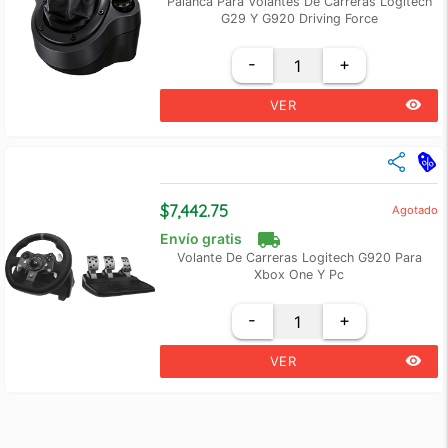
Palanca Para Volantes De Carreras Logitech
G29 Y G920 Driving Force
-
+
remove_red_eye
VER
close
Cantidad
Precio Unidad
+2
$ 1,480.00
$7,442.75
Agotado
+3
$ 1,437.39
local_shipping
Envío gratis
Volante De Carreras Logitech G920 Para
Xbox One Y Pc
-
+
remove_red_eye
VER
close
Cantidad
Precio Unidad