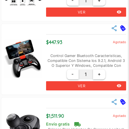
-
+
remove_red_eye
VER
$447.93
Agotado
Control Gamer Bluetooth Caracteristicas,
Compatible Con Sistema Ios 9.2.1, Android 3
O Superior Y Windows, Compatible Con
Dispositivos Android Con Funcion Bluetooth,
-
+
Smartphone, Tablet, Pc, Tv Set
remove_red_eye
VER
close
Cantidad
Precio Unidad
+2
$ 431.93
$1,511.90
Agotado
+3
$ 415.94
local_shipping
Envío gratis