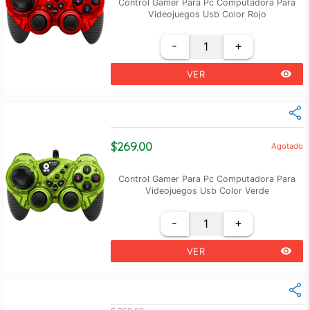
Control Gamer Para Pc Computadora Para
Videojuegos Usb Color Rojo
-
+
remove_red_eye
VER
$269.00
Agotado
Control Gamer Para Pc Computadora Para
Videojuegos Usb Color Verde
-
+
remove_red_eye
VER