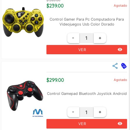
$ 269.00
$239.00
Agotado
Control Gamer Para Pc Computadora Para
Videojuegos Usb Color Dorado
-
+
remove_red_eye
VER
$299.00
Agotado
Control Gamepad Bluetooth Joystick Android
-
+
remove_red_eye
VER