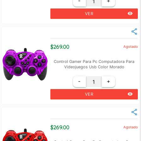
-
+
remove_red_eye
VER
$269.00
Agotado
Control Gamer Para Pc Computadora Para
Videojuegos Usb Color Morado
-
+
remove_red_eye
VER
$269.00
Agotado