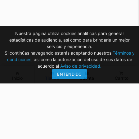
Nuestra página utiliza cookies analíticas para generar
estadísticas de audiencia, así como para brindarle un mejor
servicio y experiencia.
Si continúas navegando estarás aceptando nuestros
Términos y
condiciones
, así como la autorización del uso de sus datos de
acuerdo al
Aviso de privacidad.
home
store
account_box
shopping_cart
ENTENDIDO
Inicio
Tienda
Cuenta
Carrito
¿Tienes dudas? ¡Contáctanos!
mvelectronica19@gmail.com
961 299 2479
Horarios