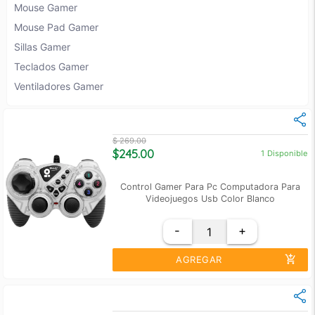
Mouse Gamer
Mouse Pad Gamer
Sillas Gamer
Teclados Gamer
Ventiladores Gamer
$ 269.00
$245.00
1
Disponible
Control Gamer Para Pc Computadora Para
Videojuegos Usb Color Blanco
-
+
add_shopping_cart
AGREGAR