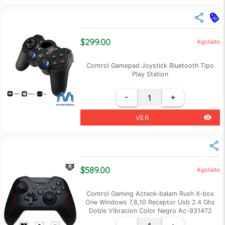
close
Cantidad
Precio Unidad
+10
$ 290.00
$299.00
Agotado
+50
$ 280.00
Control Gamepad Joystick Bluetooth Tipo
Play Station
-
+
remove_red_eye
VER
close
Cantidad
Precio Unidad
+10
$ 290.00
$589.00
Agotado
+50
$ 280.00
Control Gaming Acteck-balam Rush X-box
One Windows 7,8,10 Receptor Usb 2.4 Ghz
Doble Vibracion Color Negro Ac-931472