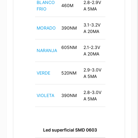
BLANCO
2.8-2.9V
460M
FRIO
A 5MA
3.1-3.2V
MORADO
390NM
A 20MA
605NM
2.1-2.3V
NARANJA
A 20MA
2.9-3.0V
VERDE
520NM
A 5MA
2.8-3.0V
VIOLETA
390NM
A 5MA
Led superficial SMD 0603