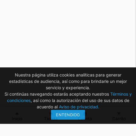
Nuestra página utiliza cookies analíticas para generar
estadísticas de audiencia, así como para brindarle un mejor
servicio y experiencia.
Si continúas navegando estarás aceptando nuestros
Términos y
condiciones
, así como la autorización del uso de sus datos de
acuerdo al
Aviso de privacidad.
home
store
account_box
shopping_cart
ENTENDIDO
Inicio
Tienda
Cuenta
Carrito