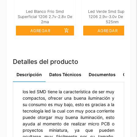
Led Blanco Frio Smd
Led Verde Smd Superficial
Superficial 1206 2.7v-2.8v De
1206 2.9v-3.0v De 5ma A
2ma
525nm
add_shopping_cart
add_shopping_cart
AGREGAR
AGREGAR
Detalles del producto
Descripción
Datos Técnicos
Documentos
Comen
los led SMD tiene la característica de ser muy
compactos, ofrecer una buena iluminación y
su consumo es muy bajo, esto es gracias a la
tecnología led la cual con muy poca corriente
puede otorgar muy buena iluminación, esto
ayuda al momento de realizar micro PCB o
proyectos miniatura, ya que pueden
ocultarse muy fácilmente por su tamaño,