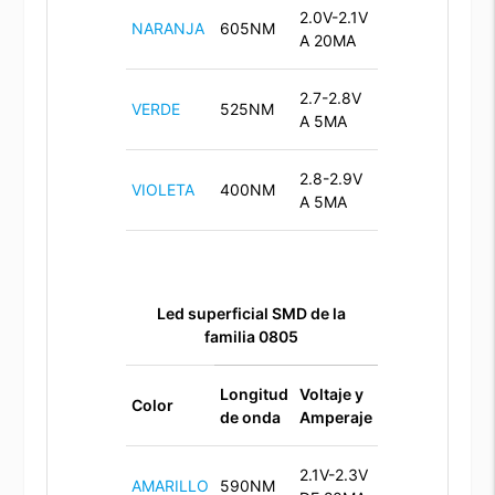
2.0V-2.1V
NARANJA
605NM
A 20MA
2.7-2.8V
VERDE
525NM
A 5MA
2.8-2.9V
VIOLETA
400NM
A 5MA
Led superficial SMD de la
familia 0805
Longitud
Voltaje y
Color
de onda
Amperaje
2.1V-2.3V
AMARILLO
590NM