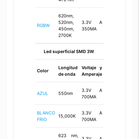
620nm,
520nm,
3.3V A
RGBW
450nm,
350MA
2700K
Led superficial SMD 3W
Longitud
Voltaje y
Color
de onda
Amperaje
3.3V A
AZUL
550nm
700MA
BLANCO
3.3V A
15,000K
FRIO
700MA
623 nm,
3.3V A