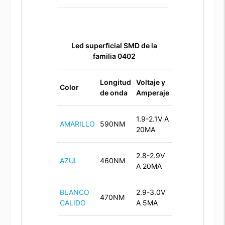
Led superficial SMD de la
familia 0402
Longitud
Voltaje y
Color
de onda
Amperaje
1.9-2.1V A
AMARILLO
590NM
20MA
2.8-2.9V
AZUL
460NM
A 20MA
BLANCO
2.9-3.0V
470NM
CALIDO
A 5MA