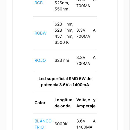
RGB
525nm,
700MA
550nm
623 nm,
523 nm,
3.3V A
RGBW
457 nm,
700MA
6500 K
3.3V A
ROJO
623 nm
700MA
Led superficial SMD 5W de
potencia 3.6V a 1400mA
Longitud
Voltaje y
Color
de onda
Amperaje
BLANCO
3.6V A
6000K
FRIO
1400MA