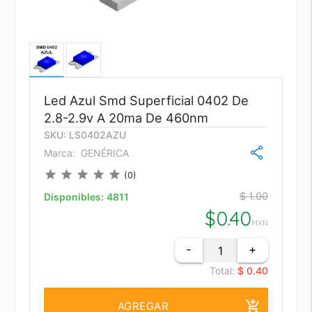
Led Azul Smd Superficial 0402 De
2.8-2.9v A 20ma De 460nm
SKU: LS0402AZU
Marca:
GENÉRICA
star
star
star
star
star
(0)
$ 1.00
Disponibles:
4811
$
0.40
MXN
-
+
Total:
$ 0.40
add_shopping_cart
AGREGAR