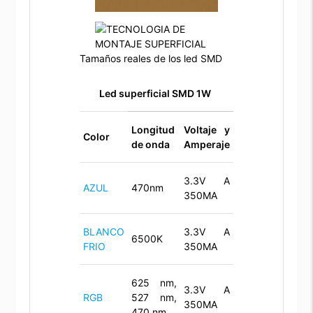
Tamaños reales de los led SMD
Led superficial SMD 1W
Longitud
Voltaje y
Color
de onda
Amperaje
3.3V A
AZUL
470nm
350MA
BLANCO
3.3V A
6500K
FRIO
350MA
625 nm,
3.3V A
RGB
527 nm,
350MA
470 nm