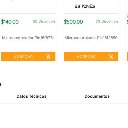
$140.00
$500.00
80
Disponible
33
Disponible
Microcontrolador Pic16f877a
Microcontrolador Pic18f2550
add_shopping_cart
add_shopping_cart
AGREGAR
AGREGAR
o
Datos Técnicos
Documentos