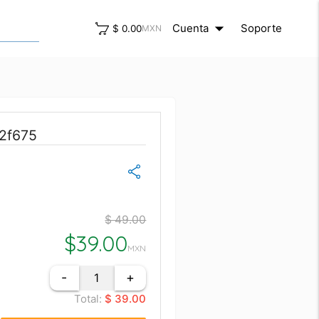
arrow_drop_down
close
Cuenta
Soporte
$ 0.00
MXN
12f675
$ 49.00
$
39.00
MXN
-
+
Total:
$ 39.00