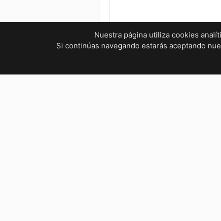
Nuestra página utiliza cookies analí
Si continúas navegando estarás aceptando nu
¿Tienes dudas? ¡Contáctanos!
mvelectronica19@gmail.com
961 299 2479
Horarios
Bienestar Social, Tuxtla Gutié
Lunes a Viernes : 9:00 AM – 5
Sábados : 9:00 AM - 2:30 PM