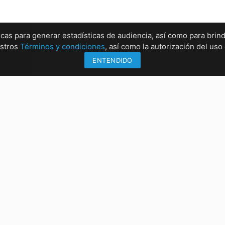
ticas para generar estadísticas de audiencia, así como para brind
estros
Términos y condiciones
, así como la autorización del us
ENTENDIDO
Información
Sucu
Métodos de envío
Sucur
Formas de pago
Sucur
Conócenos
Sucur
rrez, Chiapas
:00 PM