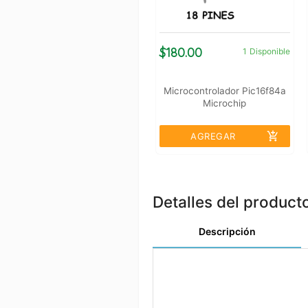
$180.00
1
Disponible
Microcontrolador Pic16f84a
Microchip
add_shopping_cart
AGREGAR
Detalles del product
Descripción