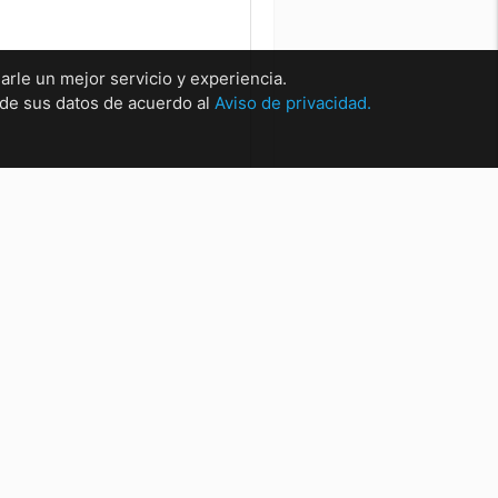
arle un mejor servicio y experiencia.
o de sus datos de acuerdo al
Aviso de privacidad.
rsales
sal Matríz Centro
sal Centro.
sal San Nicolas