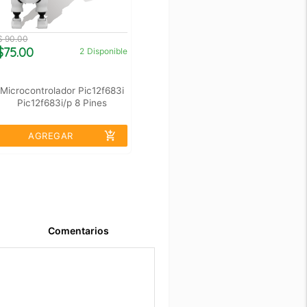
$ 90.00
$75.00
2
Disponible
Microcontrolador Pic12f683i
Pic12f683i/p 8 Pines
add_shopping_cart
AGREGAR
Comentarios