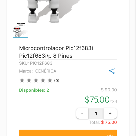
Microcontrolador Pic12f683i
Pic12f683i/p 8 Pines
SKU: PIC12F683
Marca:
GENÉRICA
star
star
star
star
star
(0)
$ 90.00
Disponibles:
2
$
75.00
MXN
-
+
Total:
$ 75.00