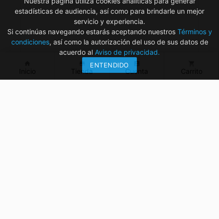
Nuestra página utiliza cookies analíticas para generar
estadísticas de audiencia, así como para brindarle un mejor
servicio y experiencia.
Si continúas navegando estarás aceptando nuestros
Términos y
condiciones
, así como la autorización del uso de sus datos de
acuerdo al
Aviso de privacidad.
home
store
account_box
shopping_cart
ENTENDIDO
Inicio
Tienda
Cuenta
Carrito
¿Tienes dudas? ¡Contáctanos!