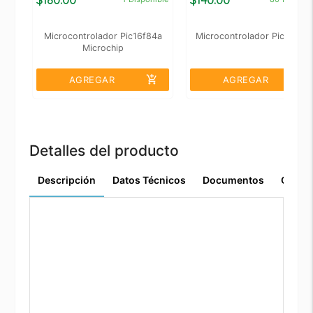
Microcontrolador Pic16f84a
Microcontrolador Pic16f877
Microchip
add_shopping_cart
add_shopping_cart
AGREGAR
AGREGAR
Detalles del producto
Descripción
Datos Técnicos
Documentos
Comen