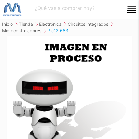
close
inicio
tienda
electrónica
circuitos integrados
microcontroladores
pic12f683