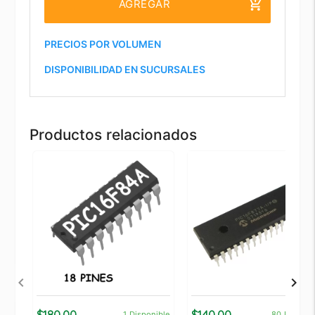
add_shopping_cart
AGREGAR
PRECIOS POR VOLUMEN
DISPONIBILIDAD EN SUCURSALES
Productos relacionados
$180.00
$140.00
1
Disponible
80
Disponi