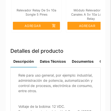
Relevador Relay De 5v 10a
Módulo Relevador De 2
Songle 5 Pines
Canales A 5v 10a Lowlevel
Relay
add_shopping_cart
add_shopping_cart
AGREGAR
AGREGAR
Detalles del producto
Descripción
Datos Técnicos
Documentos
Comen
Rele para uso general, por ejemplo: industrial,
administración de potencia, automatización y
control de procesos, electrónica de consumo,
entre otros.
Voltaje de la bobina: 12 VDC.