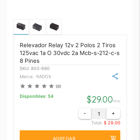
Relevador Relay 12v 2 Polos 2 Tiros
125vac 1a O 30vdc 2a Mcb-s-212-c-s
8 Pines
SKU: 803-680
Marca:
RADOX
star
star
star
star
star
(0)
Disponibles:
54
$
29.00
MXN
-
+
Total:
$ 29.00
add_shopping_cart
AGREGAR