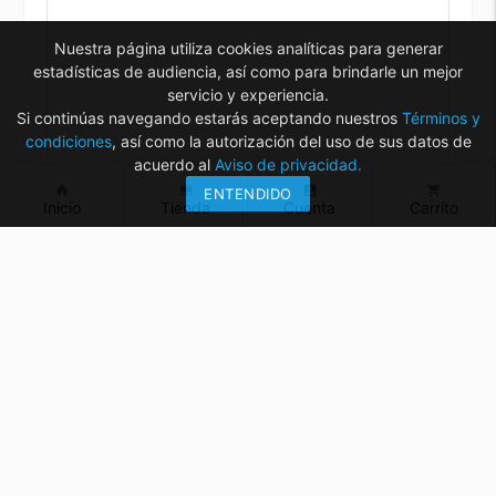
Nuestra página utiliza cookies analíticas para generar
estadísticas de audiencia, así como para brindarle un mejor
servicio y experiencia.
Si continúas navegando estarás aceptando nuestros
Términos y
condiciones
, así como la autorización del uso de sus datos de
acuerdo al
Aviso de privacidad.
home
store
account_box
shopping_cart
ENTENDIDO
Inicio
Tienda
Cuenta
Carrito
¿Tienes dudas? ¡Contáctanos!