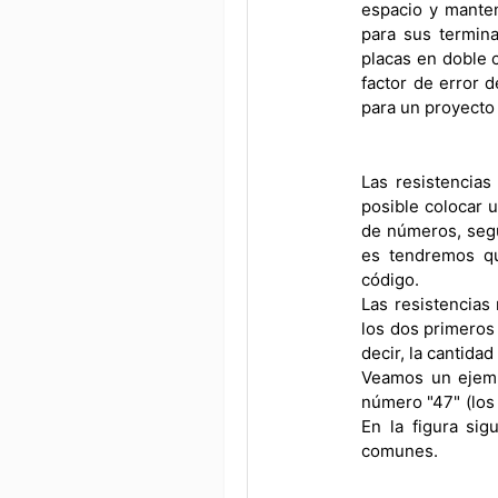
espacio y manten
para sus termina
placas en doble 
factor de error d
para un proyecto o
Las resistencias
posible colocar 
de números, segú
es tendremos qu
código.
Las resistencias
los dos primeros 
decir, la cantida
Veamos un ejemp
número "47" (los 
En la figura si
comunes.