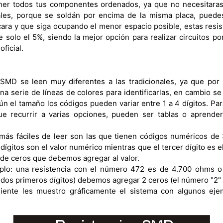
er todos tus componentes ordenados, ya que no necesitaras r
les, porque se soldán por encima de la misma placa, puedes
cara y que siga ocupando el menor espacio posible, estas resis
e solo el 5%, siendo la mejor opción para realizar circuitos p
ficial.
 SMD se leen muy diferentes a las tradicionales, ya que po
una serie de líneas de colores para identificarlas, en cambio s
n el tamaño los códigos pueden variar entre 1 a 4 dígitos. Par
e recurrir a varias opciones, pueden ser tablas o aprender 
 más fáciles de leer son las que tienen códigos numéricos de 3 
dígitos son el valor numérico mientras que el tercer dígito es el
d de ceros que debemos agregar al valor.
lo: una resistencia con el número 472 es de 4.700 ohms o 
dos primeros dígitos) debemos agregar 2 ceros (el número "2" d
guiente les muestro gráficamente el sistema con algunos eje