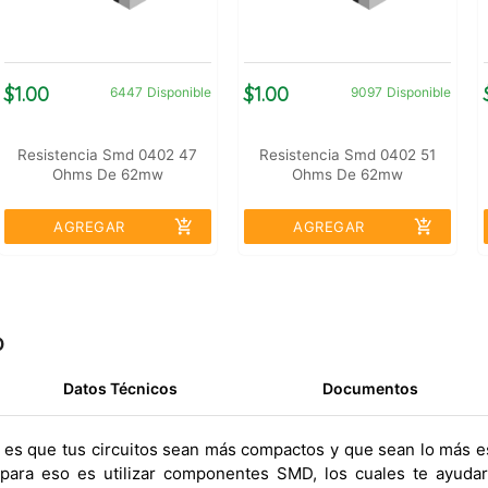
$1.00
$1.00
6447
Disponible
9097
Disponible
Resistencia Smd 0402 47
Resistencia Smd 0402 51
Ohms De 62mw
Ohms De 62mw
add_shopping_cart
add_shopping_cart
AGREGAR
AGREGAR
o
Datos Técnicos
Documentos
s es que tus circuitos sean más compactos y que sean lo más es
 para eso es utilizar componentes SMD, los cuales te ayuda