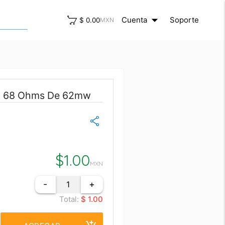
arrow_drop_down
close
Cuenta
Soporte
$ 0.00
MXN
2 68 Ohms De 62mw
$
1.00
MXN
-
+
Total:
$ 1.00