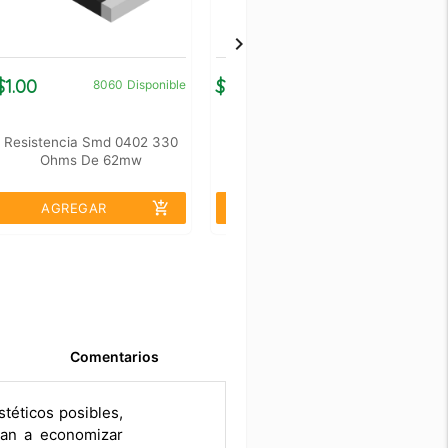
$1.00
$1.00
$
8060
Disponible
8923
Disponible
Resistencia Smd 0402 330
Resistencia Smd 0402 220
Ohms De 62mw
Kohms De 62mw
add_shopping_cart
add_shopping_cart
AGREGAR
AGREGAR
Comentarios
téticos posibles,
ran a economizar