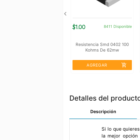
$1.00
8411
Disponible
Resistencia Smd 0402 100
Kohms De 62mw
add_shopping_cart
AGREGAR
Detalles del product
Descripción
Si lo que quiere
la mejor opción