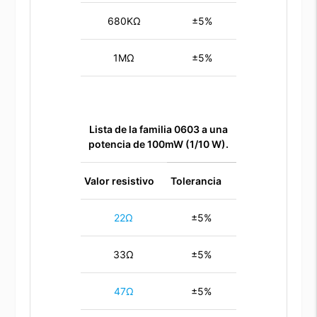
680KΩ
±5%
1MΩ
±5%
Lista de la familia 0603 a una
potencia de 100mW (1/10 W).
Valor resistivo
Tolerancia
22Ω
±5%
33Ω
±5%
47Ω
±5%