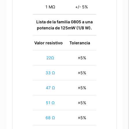
1 MΩ
+/- 5%
Lista de la familia 0805 a una
potencia de 125mW (1/8 W).
Valor resistivo
Tolerancia
22Ω
±5%
33 Ω
±5%
47 Ω
±5%
51 Ω
±5%
68 Ω
±5%