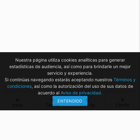
Nuestra página utiliza cookies analíticas para generar
estadísticas de audiencia, así como para brindarle un mejor
servicio y experiencia.
Si continúas navegando estarás aceptando nuestros
Términos y
condiciones
, así como la autorización del uso de sus datos de
acuerdo al
Aviso de privacidad.
home
store
account_box
shopping_cart
ENTENDIDO
Inicio
Tienda
Cuenta
Carrito
¿Tienes dudas? ¡Contáctanos!