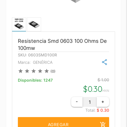
Resistencia Smd 0603 100 Ohms De
100mw
SKU: 0603SMD100R
Marca:
GENÉRICA
star
star
star
star
star
(0)
$ 1.00
Disponibles:
1247
$
0.30
MXN
-
+
Total:
$ 0.30
add_shopping_cart
AGREGAR