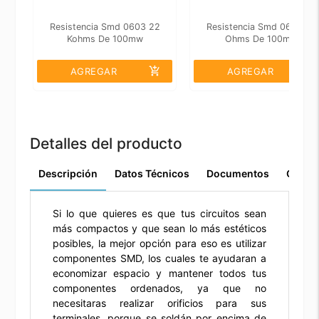
Resistencia Smd 0603 22
Resistencia Smd 0603 22
Kohms De 100mw
Ohms De 100mw
add_shopping_cart
add_shopping_cart
AGREGAR
AGREGAR
Detalles del producto
Descripción
Datos Técnicos
Documentos
Comen
Si lo que quieres es que tus circuitos sean
más compactos y que sean lo más estéticos
posibles, la mejor opción para eso es utilizar
componentes SMD, los cuales te ayudaran a
economizar espacio y mantener todos tus
componentes ordenados, ya que no
necesitaras realizar orificios para sus
terminales, porque se soldán por encima de