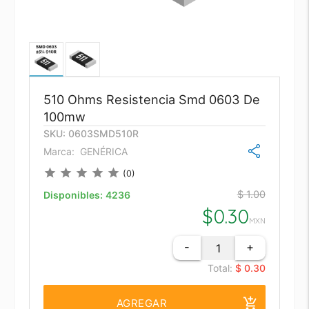
510 Ohms Resistencia Smd 0603 De
100mw
SKU: 0603SMD510R
Marca:
GENÉRICA
star
star
star
star
star
(0)
$ 1.00
Disponibles:
4236
$
0.30
MXN
-
+
Total:
$ 0.30
add_shopping_cart
AGREGAR