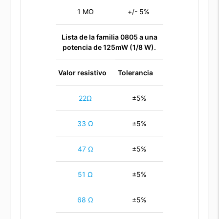
1 MΩ
+/- 5%
Lista de la familia 0805 a una
potencia de 125mW (1/8 W).
Valor resistivo
Tolerancia
22Ω
±5%
33 Ω
±5%
47 Ω
±5%
51 Ω
±5%
68 Ω
±5%