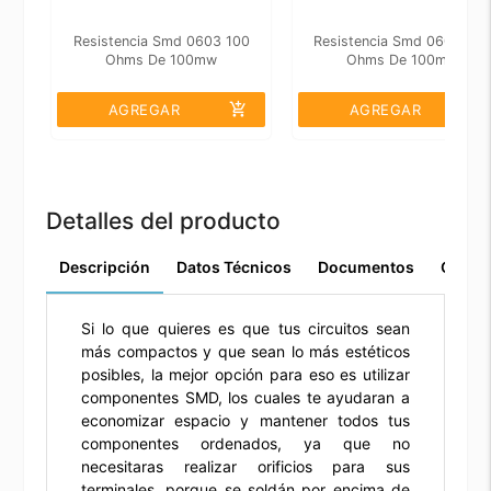
Resistencia Smd 0603 100
Resistencia Smd 0603 22
Ohms De 100mw
Ohms De 100mw
add_shopping_cart
add_shopping_cart
AGREGAR
AGREGAR
Detalles del producto
Descripción
Datos Técnicos
Documentos
Comen
Si lo que quieres es que tus circuitos sean
más compactos y que sean lo más estéticos
posibles, la mejor opción para eso es utilizar
componentes SMD, los cuales te ayudaran a
economizar espacio y mantener todos tus
componentes ordenados, ya que no
necesitaras realizar orificios para sus
terminales, porque se soldán por encima de