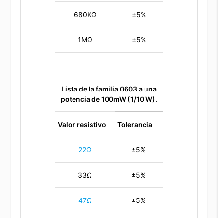
680KΩ
±5%
1MΩ
±5%
Lista de la familia 0603 a una
potencia de 100mW (1/10 W).
Valor resistivo
Tolerancia
22Ω
±5%
33Ω
±5%
47Ω
±5%