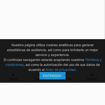
Nuestra página utiliza cookies analíticas para generar
estadísticas de audiencia, así como para brindarle un mejor
servicio y experiencia.
Si continúas navegando estarás aceptando nuestros
Términos y
condiciones
, así como la autorización del uso de sus datos de
acuerdo al
Aviso de privacidad.
home
store
account_box
shopping_cart
ENTENDIDO
Inicio
Tienda
Cuenta
Carrito
¿Tienes dudas? ¡Contáctanos!