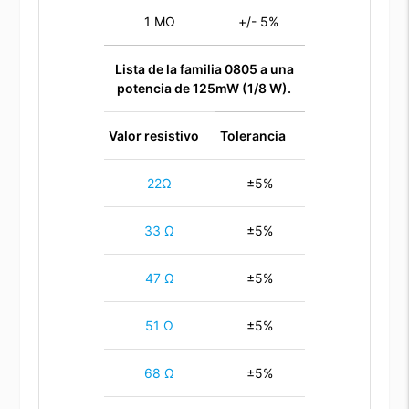
1 MΩ
+/- 5%
Lista de la familia 0805 a una
potencia de 125mW (1/8 W).
Valor resistivo
Tolerancia
22Ω
±5%
33 Ω
±5%
47 Ω
±5%
51 Ω
±5%
68 Ω
±5%