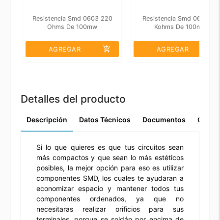
Resistencia Smd 0603 220
Resistencia Smd 0603 22
Ohms De 100mw
Kohms De 100mw
add_shopping_cart
add_shopping_cart
AGREGAR
AGREGAR
Detalles del producto
Descripción
Datos Técnicos
Documentos
Comen
Si lo que quieres es que tus circuitos sean
más compactos y que sean lo más estéticos
posibles, la mejor opción para eso es utilizar
componentes SMD, los cuales te ayudaran a
economizar espacio y mantener todos tus
componentes ordenados, ya que no
necesitaras realizar orificios para sus
terminales, porque se soldán por encima de