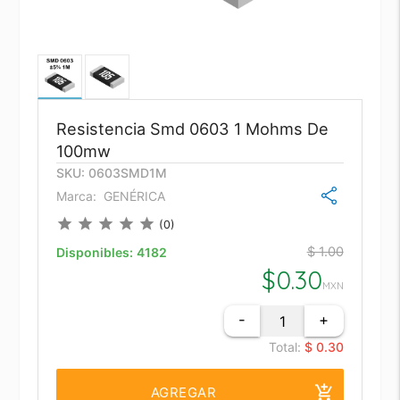
Resistencia Smd 0603 1 Mohms De
100mw
SKU: 0603SMD1M
Marca:
GENÉRICA
star
star
star
star
star
(0)
$ 1.00
Disponibles:
4182
$
0.30
MXN
-
+
Total:
$ 0.30
add_shopping_cart
AGREGAR