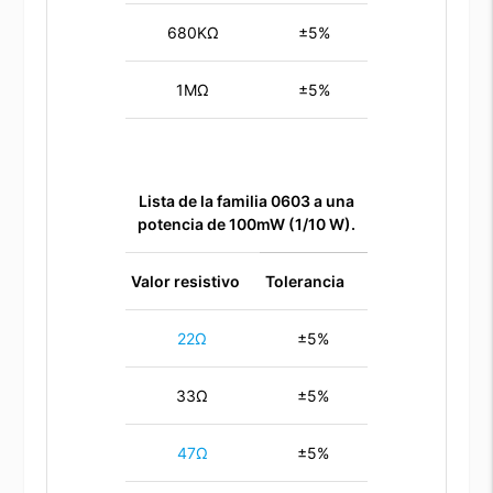
680KΩ
±5%
1MΩ
±5%
Lista de la familia 0603 a una
potencia de 100mW (1/10 W).
Valor resistivo
Tolerancia
22Ω
±5%
33Ω
±5%
47Ω
±5%