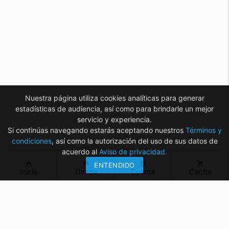
Nuestra página utiliza cookies analíticas para generar
estadísticas de audiencia, así como para brindarle un mejor
servicio y experiencia.
Si continúas navegando estarás aceptando nuestros
Términos y
condiciones
, así como la autorización del uso de sus datos de
acuerdo al
Aviso de privacidad.
home
store
account_box
shopping_cart
ENTENDIDO
Inicio
Tienda
Cuenta
Carrito
¿Tienes dudas? ¡Contáctanos!