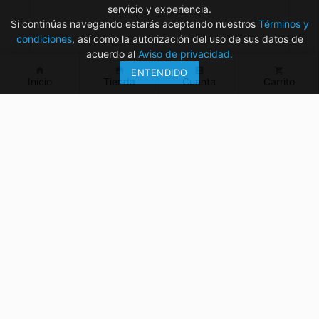
servicio y experiencia.
Si continúas navegando estarás aceptando nuestros
Términos y
condiciones
, así como la autorización del uso de sus datos de
acuerdo al
Aviso de privacidad.
home
store
account_box
shopping_cart
ENTENDIDO
Inicio
Tienda
Cuenta
Carrito
¿Tienes dudas? ¡Contáctanos!
mvelectronica19@gmail.com
961 299 2479