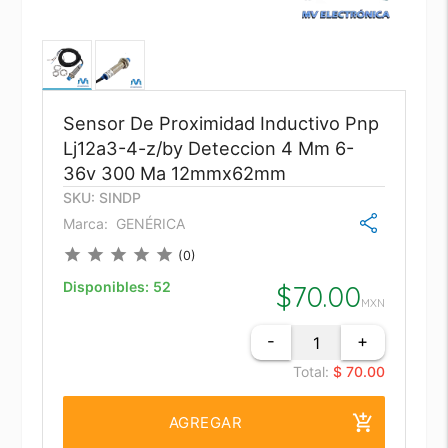
Sensor De Proximidad Inductivo Pnp
Lj12a3-4-z/by Deteccion 4 Mm 6-
36v 300 Ma 12mmx62mm
SKU: SINDP
Marca:
GENÉRICA
star
star
star
star
star
(0)
Disponibles:
52
$
70.00
MXN
-
+
Total:
$ 70.00
add_shopping_cart
AGREGAR