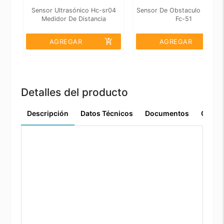
Sensor Ultrasónico Hc-sr04
Sensor De Obstaculo Infrarr
Medidor De Distancia
Fc-51
add_shopping_cart
add_shopping_cart
AGREGAR
AGREGAR
Detalles del producto
Descripción
Datos Técnicos
Documentos
Comen