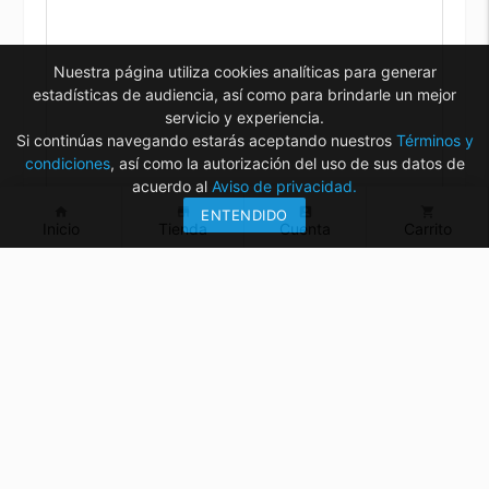
Nuestra página utiliza cookies analíticas para generar
estadísticas de audiencia, así como para brindarle un mejor
servicio y experiencia.
Si continúas navegando estarás aceptando nuestros
Términos y
condiciones
, así como la autorización del uso de sus datos de
acuerdo al
Aviso de privacidad.
home
store
account_box
shopping_cart
ENTENDIDO
Inicio
Tienda
Cuenta
Carrito
¿Tienes dudas? ¡Contáctanos!
mvelectronica19@gmail.com
961 299 2479